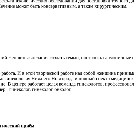
рско-гинекологических обследований для постановки точного д
Лечение может быть консервативным, а также хирургическим.
ний женщины: желания создать семью, построить гармоничные о
а работа. И в этой творческой работе над собой женщина приним
лько гинекология Нижнего Новгорода и полный спектр медицински
ние. В центре работает целая команда гинекологов, профессиона
р - гинеколог, гинеколог-онколог.
ический приём.