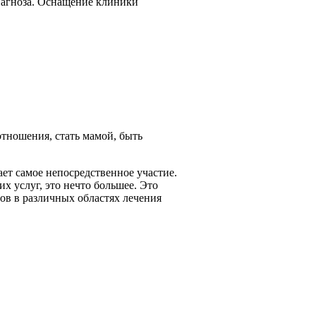
иагноза. Оснащение клиники
тношения, стать мамой, быть
ает самое непосредственное участие.
х услуг, это нечто большее. Это
лов в различных областях лечения