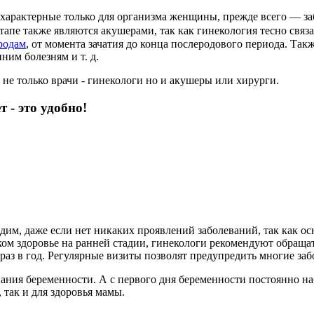
, характерные только для организма женщины, прежде всего — 
этапе также являются акушерами,
так как гинекология тесно свя
родам
, от момента зачатия до конца послеродового периода. Так
им болезням и т. д.
е только врачи - гинекологи но и акушеры или хирурги.
 - это удобно!
им, даже если нет никаких проявлений заболеваний, так как ос
ом здоровье на ранней стадии, гинекологи рекомендуют обращатьс
раз в год. Регулярные визиты позволят предупредить многие заб
ния беременности. А с первого дня беременности постоянно наб
 так и для здоровья мамы.