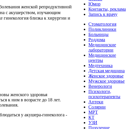
Юмор
заболевания женской репродуктивной
Контакты, реклама
зана с акушерством, изучающим
Запись к врачу
же гинекология близка к хирургии и
Стоматология
Поликлиники
Больницы
Роддома
Медицинские
лаборатории
Медицинские
центры
Медтехника
Детская медицина
Женское здоровье
Мужское здоровье
Венерологи
Психологи,
новы женского здоровья
психотерапевты
я к ним в возрасте до 18 лет.
Аптеки
олевания.
Солярии
МРТ
людаться у акушера-гинеколога -
КТ
УЗИ
Похудение