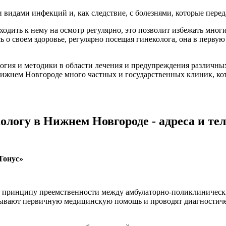
и видами инфекций и, как следствие, с болезнями, которые пере
ходить к нему на осмотр регулярно, это позволит избежать мног
ь о своем здоровье, регулярно посещая гинеколога, она в первую
гия и методики в области лечения и предупреждения различны
В Нижнем Новгороде много частных и государственных клиник, к
ологу в Нижнем Новгороде - адреса и т
Тонус»
по принципу преемственности между амбулаторно-поликлиничес
ывают первичную медицинскую помощь и проводят диагностич