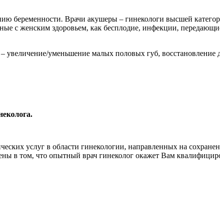
нию беременности. Врачи акушеры – гинекологи высшей катего
ные с женским здоровьем, как бесплодие, инфекции, передающи
– увеличение/уменьшение малых половых губ, восстановление д
неколога.
ических услуг в области гинекологии, направленных на сохране
рены в том, что опытный врач гинеколог окажет Вам квалифици