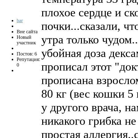
плохое сердце и ск
bar
почки...сказали, ч
Вне сайта
утра только чудом.
Новый
участник
убойная доза декса
Постов: 6
Репутация:
прописал этот "док
0
прописана взросло
80 кг (вес кошки 5
у другого врача, на
никакого грибка не
простая аллергия..