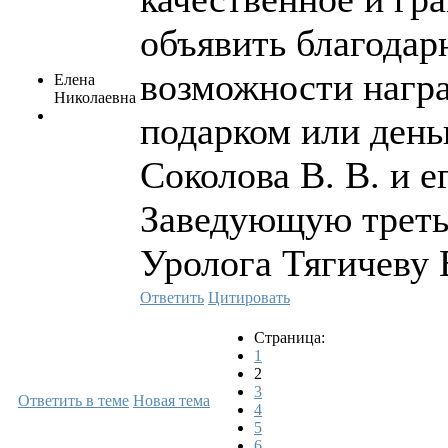
объявить благодар
возможности нагр
Елена
Николаевна
подарком или день
Соколова В. В. и ег
Заведующую треть
Уролога Тягичеву 
Ответить
Цитировать
Страница:
1
2
3
Ответить в теме
Новая тема
4
5
6