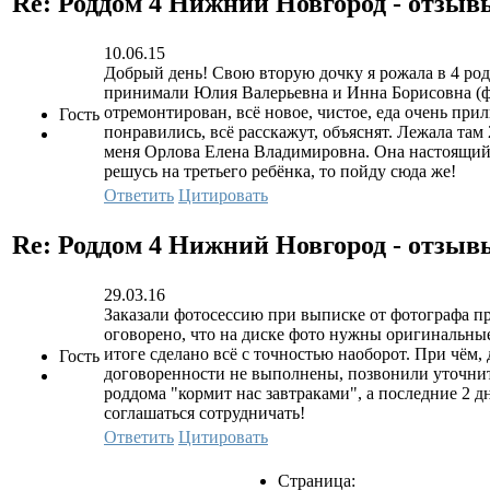
Re: Роддом 4 Нижний Новгород - отзы
10.06.15
Добрый день! Свою вторую дочку я рожала в 4 род
принимали Юлия Валерьевна и Инна Борисовна (фа
отремонтирован, всё новое, чистое, еда очень пр
Гость
понравились, всё расскажут, объяснят. Лежала там
меня Орлова Елена Владимировна. Она настоящий 
решусь на третьего ребёнка, то пойду сюда же!
Ответить
Цитировать
Re: Роддом 4 Нижний Новгород - отзы
29.03.16
Заказали фотосессию при выписке от фотографа при 
оговорено, что на диске фото нужны оригинальные,
итоге сделано всё с точностью наоборот. При чём,
Гость
договоренности не выполнены, позвонили уточнить
роддома "кормит нас завтраками", а последние 2 д
соглашаться сотрудничать!
Ответить
Цитировать
Страница: