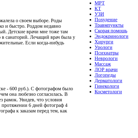
МРТ
КТ
УЗИ
Похудение
ожалела о своем выборе. Роды
Травмпункты
ко и быстро. Роддом недавно
Скорая помощь
ый. Детские врачи мне тоже там
Эндокринологи
ю в санаторий. Лечащий врач была у
Хирурги
жительные. Если когда-нибудь
Урологи
Психиатры
Неврологи
Массаж
ЛОР врачи
Логопеды
Дерматологи
Гинекологи
ске - 600 руб.). С фотографом было
Косметологи
 чем она любезно согласилась. В
з рамок. Увидев, что условия
а протяжении 6 дней фотограф 4
ографа к заказам перед тем, как