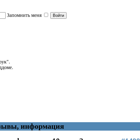
Запомнить меня
рук".
ддоме.
тзывы, информация