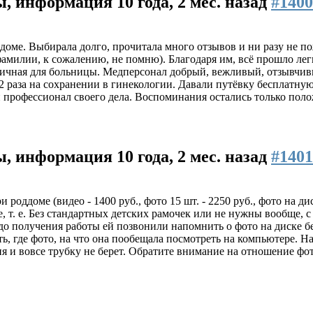
вы, информация
10 года, 2 мес. назад
#1400
доме. Выбирала долго, прочитала много отзывов и ни разу не п
милии, к сожалению, не помню). Благодаря им, всё прошло лег
иличная для больницы. Медперсонал добрый, вежливый, отзывчив
 2 раза на сохранении в гинекологии. Давали путёвку бесплатну
профессионал своего дела. Воспоминания остались только поло
вы, информация
10 года, 2 мес. назад
#1401
роддоме (видео - 1400 руб., фото 15 шт. - 2250 руб., фото на ди
 т. е. Без стандартных детских рамочек или не нужны вообще, с
 до получения работы ей позвонили напомнить о фото на диске бе
, где фото, на что она пообещала посмотреть на компьютере. Н
ня и вовсе трубку не берет. Обратите внимание на отношение фот