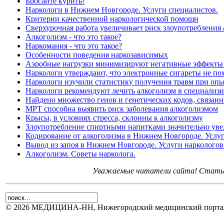
Бросайте курить!
Наркологи в Нижнем Новгороде. Услуги специалистов.
Критерии качественной наркологической помощи
Сверхурочная работа увеличивает риск злоупотребления
Алкоголизм - что это такое?
Наркомания - что это такое?
Особенности поведения наркозависимых
Аэробные нагрузки минимизируют негативные эффекты 
Наркологи утверждают, что электронные сигареты не по
Наркологи изучили статистику получения травм при оп
Наркологи рекомендуют лечить алкоголизм в специализ
Найдено множество генов и генетических кодов, связан
МРТ способна выявить риск заболевания алкоголизмом
Крысы, в условиях стресса, склонны к алкоголизму
Злоупотребление спиртными напитками значительно увел
Кодирование от алкоголизма в Нижнем Новгороде. Услуг
Вывод из запоя в Нижнем Новгороде. Услуги наркологов
Алкоголизм. Советы нарколога.
Уважаемые читатели сайта! Статьи 
© 2026 МЕДИЦИНА-НН, Нижегородский медицинский портал.