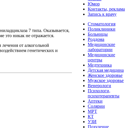
Юмор
Контакты, реклама
Запись к врачу
Стоматология
Поликлиники
ниладциклаза 7 типа. Оказывается,
Больницы
ме это никак не отражается.
Роддома
Медицинские
и лечения от алкогольной
лаборатории
воздействием генетических и
Медицинские
центры
Медтехника
Детская медицина
Женское здоровье
Мужское здоровье
Венерологи
Психологи,
психотерапевты
Аптеки
Солярии
МРТ
КТ
УЗИ
Похудение