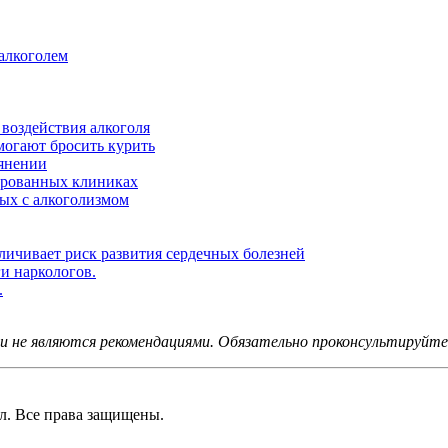
 алкоголем
воздействия алкоголя
могают бросить курить
ьянении
ированных клиниках
ных с алкоголизмом
ичивает риск развития сердечных болезней
и наркологов.
.
не являются рекомендациями. Обязательно проконсультируйтес
 Все права защищены.