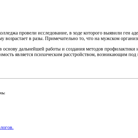
лледжа провели исследование, в ходе которого выявили ген аде
му возрастает в разы. Примечательно то, что на мужском организ
 в основу дальнейшей работы и создания методов профилактики 
симость является психическим расстройством, возникающим под 
сь:
логов.