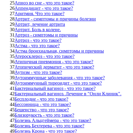
25
Апноэ во сне - что это такое?
26
Аппендицит - что это такое?
27
Аритмия. Что это такое?
28
Артрит - симптомы и причины болезни
29
Артрит, лечение артрита
30
Артрит. Боль в колене.
31
Артроз - симптомы и причины
32
Артроз - что это такое?
33
Астма - что это такое?
34
Астма бронхиальная, симптомы и причины
35
Атеросклероз - что это такое?
36
Атипичная пневмония - что это такое?
37
Атопический дерматит - что это такое?
38
Аутизм - что это такое?
39
Аутоиммунные заболевания - что это такое?
40
Аутоиммунный тиреоидит - что это такое?
41
Бактериальный вагиноз - что это такое?
42
Бактериальный вагиноз. Лечение в "Онли Клиник".
43
Бесплодие - что это такое?
44
Бессонница - что это такое?
45
Бешенство - что это такое?
46
Близорукость - что это такое?
47
Болезнь Альцгеймера - что это такое?
48
Болезнь Бехтерева - что это такое?
49
Болезнь Крона - что это такое?