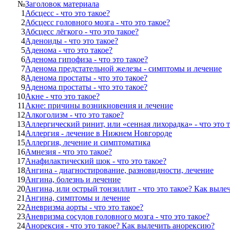
№
Заголовок материала
1
Абсцесс - что это такое?
2
Абсцесс головного мозга - что это такое?
3
Абсцесс лёгкого - что это такое?
4
Аденоиды - что это такое?
5
Аденома - что это такое?
6
Аденома гипофиза - что это такое?
7
Аденома предстательной железы - симптомы и лечение
8
Аденома простаты - что это такое?
9
Аденома простаты - что это такое?
10
Акне - что это такое?
11
Акне: причины возникновения и лечение
12
Алкоголизм - что это такое?
13
Аллергический ринит, или «сенная лихорадка» - что это т
14
Аллергия - лечение в Нижнем Новгороде
15
Аллергия, лечение и симптоматика
16
Амнезия - что это такое?
17
Анафилактический шок - что это такое?
18
Ангина - диагностирование, разновидности, лечение
19
Ангина, болезнь и лечение
20
Ангина, или острый тонзиллит - что это такое? Как выле
21
Ангина, симптомы и лечение
22
Аневризма аорты - что это такое?
23
Аневризма сосудов головного мозга - что это такое?
24
Анорексия - что это такое? Как вылечить анорексию?