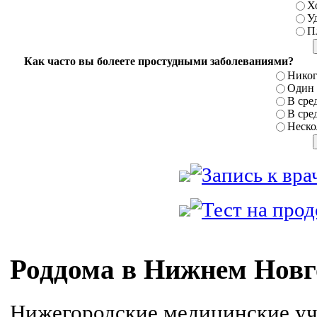
Х
У
П
Как часто вы болеете простудными заболеваниями?
Никог
Один р
В сред
В сред
Нескол
Роддома в Нижнем Новг
Нижегородские медицинские уч