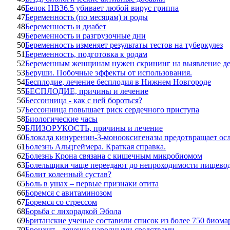
46
Белок HB36.5 убивает любой вирус гриппа
47
Беременность (по месяцам) и роды
48
Беременность и диабет
49
Беременность и разгрузочные дни
50
Беременность изменяет результаты тестов на туберкулез
51
Беременность, подготовка к родам
52
Беременным женщинам нужен скрининг на выявление д
53
Беруши. Побочные эффекты от использования.
54
Бесплодие, лечение бесплодия в Нижнем Новгороде
55
БЕСПЛОДИЕ, причины и лечение
56
Бессонница - как с ней бороться?
57
Бессонница повышает риск сердечного приступа
58
Биологические часы
59
БЛИЗОРУКОСТЬ, причины и лечение
60
Блокада кинуренин-3-монооксигеназы предотвращает ос
61
Болезнь Альцгеймера. Краткая справка.
62
Болезнь Крона связана с кишечным микробиомом
63
Болельщики чаще переедают до непроходимости пищево
64
Болит коленный сустав?
65
Боль в ушах – первые признаки отита
66
Боремся с авитаминозом
67
Боремся со стрессом
68
Борьба с лихорадкой Эбола
69
Британские ученые составили список из более 750 биома
70
Бронхит - лечение народными средствами