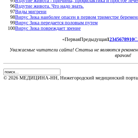
95
Вздутие живота - причины, профилактика и простое леч
96
Вздутие живота. Что надо знать.
97
Виды мигрени
98
Вирус Зика наиболее опасен в первом триместре береме
99
Вирус Зика передается половым путем
100
Вирус Зика повреждает зрение
«
Первая
Предыдущая
1
2
3
4
5
6
7
8
9
10
С
Уважаемые читатели сайта! Статьи не являются рекоменд
врачом!
© 2026 МЕДИЦИНА-НН, Нижегородский медицинский портал.