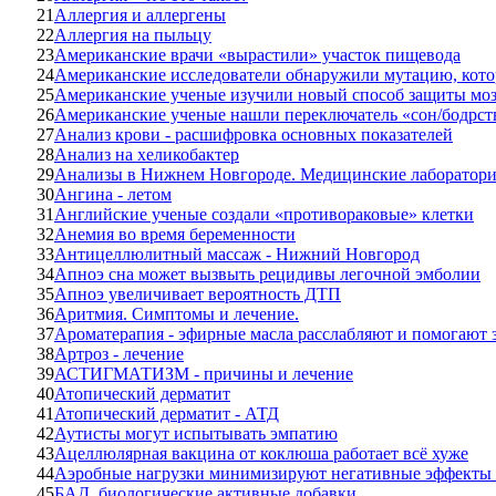
21
Аллергия и аллергены
22
Аллергия на пыльцу
23
Американские врачи «вырастили» участок пищевода
24
Американские исследователи обнаружили мутацию, кото
25
Американские ученые изучили новый способ защиты моз
26
Американские ученые нашли переключатель «сон/бодрст
27
Анализ крови - расшифровка основных показателей
28
Анализ на хеликобактер
29
Анализы в Нижнем Новгороде. Медицинские лаборатори
30
Ангина - летом
31
Английские ученые создали «противораковые» клетки
32
Анемия во время беременности
33
Антицеллюлитный массаж - Нижний Новгород
34
Апноэ сна может вызвыть рецидивы легочной эмболии
35
Апноэ увеличивает вероятность ДТП
36
Аритмия. Симптомы и лечение.
37
Ароматерапия - эфирные масла расслабляют и помогают 
38
Артроз - лечение
39
АСТИГМАТИЗМ - причины и лечение
40
Атопический дерматит
41
Атопический дерматит - АТД
42
Аутисты могут испытывать эмпатию
43
Ацеллюлярная вакцина от коклюша работает всё хуже
44
Аэробные нагрузки минимизируют негативные эффекты в
45
БАД, биологические активные добавки