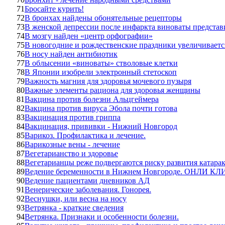
71
Бросайте курить!
72
В бронхах найдены обонятельные рецепторы
73
В женской депрессии после инфаркта виноваты представ
74
В мозгу найден «центр орфографии»
75
В новогодние и рождественские праздники увеличиваетс
76
В носу найден антибиотик
77
В облысении «виноваты» стволовые клетки
78
В Японии изобрели электронный стетоскоп
79
Важность магния для здоровья мочевого пузыря
80
Важные элементы рациона для здоровья женщины
81
Вакцина против болезни Альцгеймера
82
Вакцина против вируса Эбола почти готова
83
Вакцинация против гриппа
84
Вакцинация, прививки - Нижний Новгород
85
Варикоз. Профилактика и лечение.
86
Варикозные вены - лечение
87
Вегетарианство и здоровье
88
Вегетарианцы реже подвергаются риску развития катара
89
Ведение беременности в Нижнем Новгороде. ОНЛИ К
90
Ведение пациентами дневников АД
91
Венерические заболевания. Гонорея.
92
Веснушки, или весна на носу
93
Ветрянка - краткие сведения
94
Ветрянка. Признаки и особенности болезни.