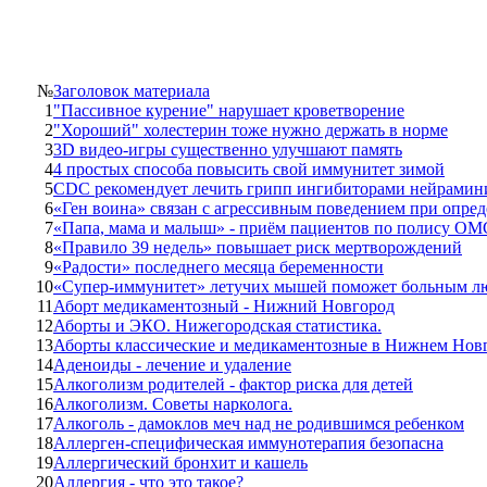
№
Заголовок материала
1
"Пассивное курение" нарушает кроветворение
2
"Хороший" холестерин тоже нужно держать в норме
3
3D видео-игры существенно улучшают память
4
4 простых способа повысить свой иммунитет зимой
5
CDC рекомендует лечить грипп ингибиторами нейрамин
6
«Ген воина» связан с агрессивным поведением при опред
7
«Папа, мама и малыш» - приём пациентов по полису ОМ
8
«Правило 39 недель» повышает риск мертворождений
9
«Радости» последнего месяца беременности
10
«Супер-иммунитет» летучих мышей поможет больным л
11
Аборт медикаментозный - Нижний Новгород
12
Аборты и ЭКО. Нижегородская статистика.
13
Аборты классические и медикаментозные в Нижнем Нов
14
Аденоиды - лечение и удаление
15
Алкоголизм родителей - фактор риска для детей
16
Алкоголизм. Советы нарколога.
17
Алкоголь - дамоклов меч над не родившимся ребенком
18
Аллерген-специфическая иммунотерапия безопасна
19
Аллергический бронхит и кашель
20
Аллергия - что это такое?