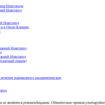
нем Новгороде
ний Новгород
ий Новгород
га в Онли Клиник
д
?
Нижний Новгород
д
Нижний Новгород
(платный прием)
лечение варикозного расширения вен
ород
не являются рекомендациями. Обязательно проконсультируйтес