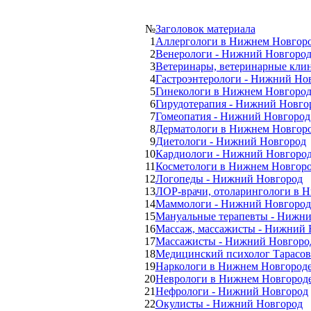
№
Заголовок материала
1
Аллергологи в Нижнем Новгор
2
Венерологи - Нижний Новгоро
3
Ветеринары, ветеринарные кли
4
Гастроэнтерологи - Нижний Но
5
Гинекологи в Нижнем Новгород
6
Гирудотерапия - Нижний Новго
7
Гомеопатия - Нижний Новгород
8
Дерматологи в Нижнем Новгор
9
Диетологи - Нижний Новгород
10
Кардиологи - Нижний Новгоро
11
Косметологи в Нижнем Новгор
12
Логопеды - Нижний Новгород
13
ЛОР-врачи, отоларингологи в 
14
Маммологи - Нижний Новгород
15
Мануальные терапевты - Нижн
16
Массаж, массажисты - Нижний 
17
Массажисты - Нижний Новгоро
18
Медицинский психолог Тарасов
19
Наркологи в Нижнем Новгороде.
20
Неврологи в Нижнем Новгород
21
Нефрологи - Нижний Новгород
22
Окулисты - Нижний Новгород