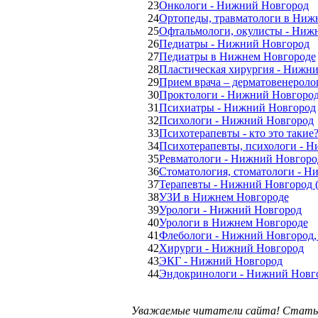
23
Онкологи - Нижний Новгород
24
Ортопеды, травматологи в Ниж
25
Офтальмологи, окулисты - Ниж
26
Педиатры - Нижний Новгород
27
Педиатры в Нижнем Новгороде
28
Пластическая хирургия - Нижн
29
Прием врача – дерматовенероло
30
Проктологи - Нижний Новгоро
31
Психиатры - Нижний Новгород
32
Психологи - Нижний Новгород
33
Психотерапевты - кто это такие
34
Психотерапевты, психологи - 
35
Ревматологи - Нижний Новгоро
36
Стоматология, стоматологи - 
37
Терапевты - Нижний Новгород 
38
УЗИ в Нижнем Новгороде
39
Урологи - Нижний Новгород
40
Урологи в Нижнем Новгороде
41
Флебологи - Нижний Новгород, 
42
Хирурги - Нижний Новгород
43
ЭКГ - Нижний Новгород
44
Эндокринологи - Нижний Новг
Уважаемые читатели сайта! Статьи 