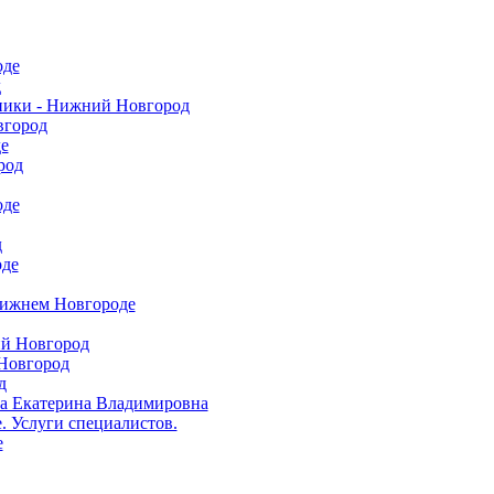
оде
д
ники - Нижний Новгород
вгород
е
род
оде
д
оде
Нижнем Новгороде
ий Новгород
Новгород
д
а Екатерина Владимировна
 Услуги специалистов.
е