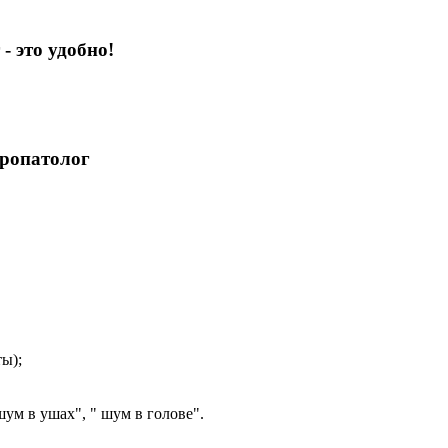
- это удобно!
вропатолог
ы);
ум в ушах", " шум в голове".