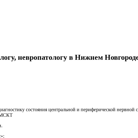
логу, невропатологу в Нижнем Новгороде
агностику состояния центральной и периферической нервной с
и МСКТ
и.
»: