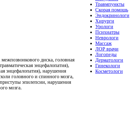
Травмпункты
Скорая помощь
Эндокринологи
Хирурги
Урологи
Психиатры
Неврологи
Массаж
ЛОР врачи
Логопеды
а межпозвонкового диска, головная
Дерматологи
ттравматическая энцефалопатия),
Гинекологи
ная энцефалопатия), нарушения
Косметологи
холи головного и спинного мозга,
, приступы эпилепсии, нарушения
ого мозга.