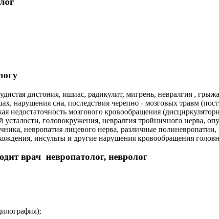
олог
логу
удистая дистония, ишиас, радикулит, мигрень, невралгия , грыж
шах, нарушения сна, последствия черепно - мозговых травм (пос
ская недостаточность мозгового кровообращения (дисциркулятор
 усталости, головокружения, невралгия тройничного нерва, опу
чника, невропатия лицевого нерва, различные полиневропатии
схождения, инсульты и другие нарушения кровообращения головн
дит врач невропатолог, невролог
дилография);