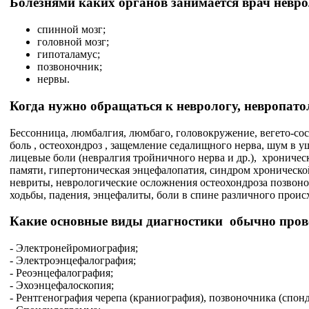
Болезнями каких органов занимается врач невр
спинной мозг;
головной мозг;
гипоталамус;
позвоночник;
нервы.
Когда нужно обращаться к неврологу, невропато
Бессонница, люмбалгия, люмбаго, головокружение, вегето-сос
боль , остеохондроз , защемление седалищного нерва, шум в у
лицевые боли (невралгия тройничного нерва и др.), хрониче
памяти, гипертоническая энцефалопатия, синдром хронической
невриты, неврологические осложнения остеохондроза позвоно
ходьбы, падения, энцефалиты, боли в спине различного прои
Какие основные виды диагностики обычно прово
- Электронейромиография;
- Электроэнцефалография;
- Реоэнцефалография;
- Эхоэнцефалоскопия;
- Рентгенография черепа (краниография), позвоночника (спон