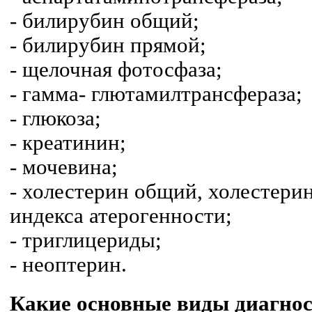
- билирубин общий;
- билирубин прямой;
- щелочная фотосфаза;
- гамма- глютамилтрансфераза;
- глюкоза;
- креатинин;
- мочевина;
- холестерин общий, холестери
индекса атерогенности;
- триглицериды;
- неоптерин.
Какие основные виды диагнос