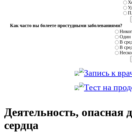
Х
У
П
Как часто вы болеете простудными заболеваниями?
Никог
Один р
В сред
В сред
Нескол
Деятельность, опасная 
сердца