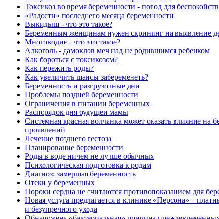
Токсикоз во время беременности - повод для беспокойств
«Радости» последнего месяца беременности
Выкидыш - что это такое?
Беременным женщинам нужен скрининг на выявление д
Многоводие - что это такое?
Алкоголь - дамоклов меч над не родившимся ребенком
Как бороться с токсикозом?
Как пережить роды?
Как увеличить шансы забеременеть?
Беременность и разгрузочные дни
Проблемы поздней беременности
Ограничения в питании беременных
Распорядок дня будущей мамы
Системная красная волчанка может оказать влияние на 
проявлений
Лечение позднего гестоза
Планирование беременности
Роды в воде ничем не лучше обычных
Психологическая подготовка к родам
Диагноз: замершая беременность
Отеки у беременных
Пороки сердца не считаются противопоказанием для бер
Новая услуга предлагается в клинике «Персона» – плат
и безупречного ухода
Обнаружена «бактериальная» причина преждевременных