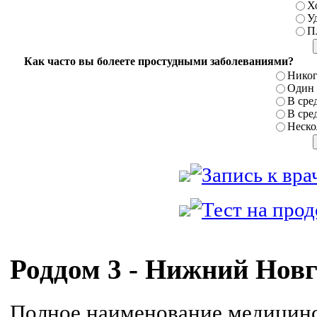
Х
У
П
Как часто вы болеете простудными заболеваниями?
Никог
Один р
В сред
В сред
Нескол
Роддом 3 - Нижний Нов
Полное наименование медицинс