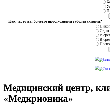
Х
У
П
Как часто вы болеете простудными заболеваниями?
Никог
Один р
В сред
В сред
Нескол
Медицинский центр, кл
«Медкрионика»