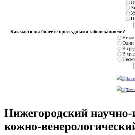
О
Х
У
П
Как часто вы болеете простудными заболеваниями?
Никог
Один р
В сред
В сред
Нескол
Нижегородский научно-
кожно-венерологически