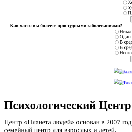
Х
У
П
Как часто вы болеете простудными заболеваниями?
Никог
Один р
В сред
В сред
Нескол
Психологический Центр
Центр «Планета людей» основан в 2007 го
семейный центр для взрослых и детей.