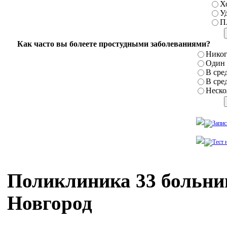
Х
У
П
Как часто вы болеете простудными заболеваниями?
Никог
Один р
В сред
В сред
Нескол
Поликлиника 33 больни
Новгород