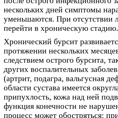
после острого инфекционного з
нескольких дней симптомы нара
уменьшаются. При отсутствии 
перейти в хроническую стадию
Хронический бурсит развиваетс
протяжении нескольких месяцев
следствием острого бурсита, та
других воспалительных заболев
(артрит, подагра, вальгусная д
области сустава имеется округл
припухлость, кожа над ней подв
функция конечности не наруше
процесс может обостряться; пр