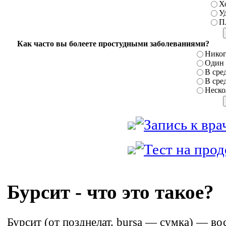
Х
У
П
Как часто вы болеете простудными заболеваниями?
Никог
Один р
В сред
В сред
Нескол
Бурсит - что это такое?
Бурсит (от позднелат. bursa — сумка) — во