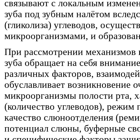
связывают с локальным измене
зуба под зубным налётом вслед
(гликолиза) углеводов, осущест
микроорганизмами, и образован
При рассмотрении механизмов 
зуба обращает на себя внимани
различных факторов, взаимодей
обуславливает возникновение о
микроорганизмы полости рта, х
(количество углеводов), режим 
качество слюноотделения (рем
потенциал слюны, буферные св
и специфические факторы защи