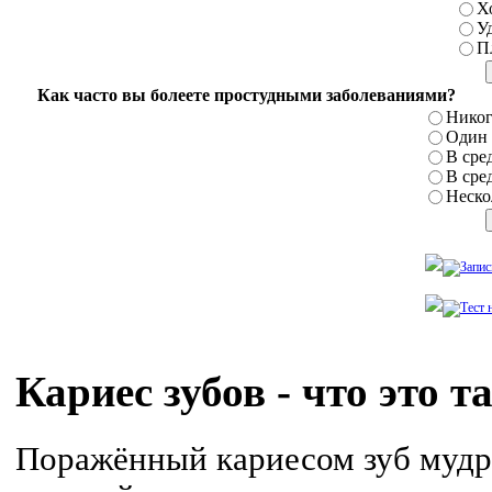
Х
У
П
Как часто вы болеете простудными заболеваниями?
Никог
Один р
В сред
В сред
Нескол
Кариес зубов - что это т
Поражённый кариесом зуб мудр