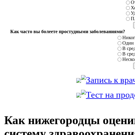
О
Х
У
П
Как часто вы болеете простудными заболеваниями?
Никог
Один р
В сред
В сред
Нескол
Как нижегородцы оцени
систему здравоохранени