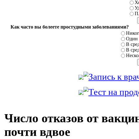
Х
У
П
Как часто вы болеете простудными заболеваниями?
Никог
Один р
В сред
В сред
Нескол
Число отказов от вакци
почти вдвое