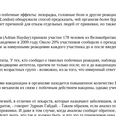
 побочные эффекты: лихорадка, головные боли и другие реакции
 London) обнаружили способ предсказать, чей организм более бу
нет причиной для отказа отдельных людей от прививки, но такж
 (Adrian Hayday) приняли участие 178 человек из Великобритан
пандемию в 2009 году. Около 20% участников сообщили о прех
и за иммунными реакциями каждого участника до и после введе
таты. У тех, кто сообщал о тяжелых побочных реакциях, наблюд
водящими антитела, причем не только после, но и до вакцинац
х возрастных групп - возможно, из-за того, что иммунный ответ 
и вакцинации в организме находится повышенное количество В
 механизм их связи с побочным действием вакцины, однако уче
езней, в отличие от лекарств, которые назначают заболевшим, 
атов, - говорит Эдриан Гайдай. - Таким образом, если анализ п
рививки. И даже в том случае, когда анализы сообщат обратное,
дет знать, что так и должно быть, и что это та приемлемая цена