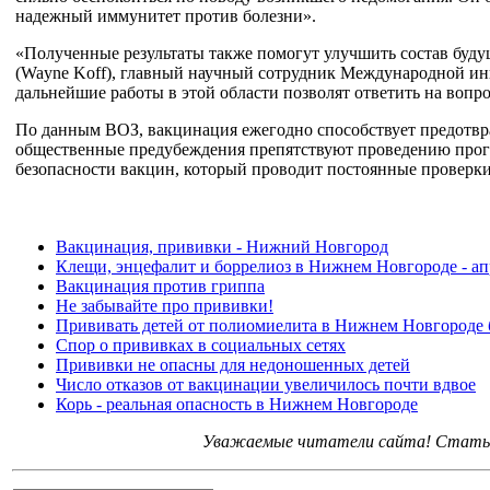
надежный иммунитет против болезни».
«Полученные результаты также помогут улучшить состав буду
(Wayne Koff), главный научный сотрудник Международной ин
дальнейшие работы в этой области позволят ответить на воп
По данным ВОЗ, вакцинация ежегодно способствует предотв
общественные предубеждения препятствуют проведению прог
безопасности вакцин, который проводит постоянные проверки
Вакцинация, прививки - Нижний Новгород
Клещи, энцефалит и боррелиоз в Нижнем Новгороде - ап
Вакцинация против гриппа
Не забывайте про прививки!
Прививать детей от полиомиелита в Нижнем Новгороде бу
Спор о прививках в социальных сетях
Прививки не опасны для недоношенных детей
Число отказов от вакцинации увеличилось почти вдвое
Корь - реальная опасность в Нижнем Новгороде
Уважаемые читатели сайта! Статьи 