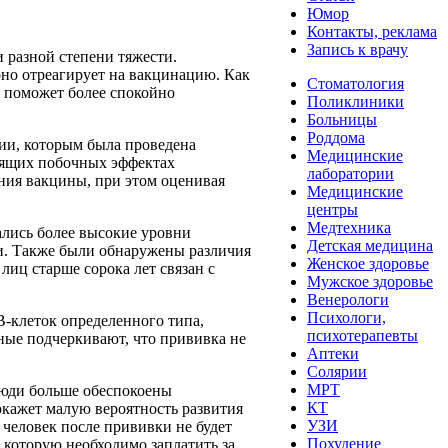
Юмор
Контакты, реклама
Запись к врачу
 разной степени тяжести.
рно отреагирует на вакцинацию. Как
Стоматология
е поможет более спокойно
Поликлиники
Больницы
Роддома
ии, которым была проведена
Медицинские
одящих побочных эффектах
лаборатории
ния вакцины, при этом оценивая
Медицинские
центры
Медтехника
ались более высокие уровни
Детская медицина
ии. Также были обнаружены различия
Женское здоровье
лиц старше сорока лет связан с
Мужское здоровье
Венерологи
Психологи,
-клеток определенного типа,
психотерапевты
ные подчеркивают, что прививка не
Аптеки
Солярии
МРТ
люди больше обеспокоены
КТ
окажет малую вероятность развития
УЗИ
 человек после прививки не будет
Похудение
, которую необходимо заплатить за