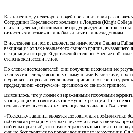
Как известно, у некоторых людей после прививки развиваются
Сотрудники Королевского колледжа в Лондоне (King’s College
считают ученые, обоснованное предупреждение не только ста
относиться к возможным неблагоприятным последствиям.
В исследовании под руководством иммунолога Эдриана Гайдая
вакцинация от так называемого свиного гриппа, вызвавшего 
вакцинации от средней до тяжелой степени. Ученые наблюдал
степень экспрессии генов.
По словам исследователей, они получили неожиданные резуль
экспрессии генов, связанных с иммунными В-клетками, произ
в уровнях экспрессии генов после прививки от гриппа у разны
предыдущими «встречами» организма со свиным гриппом.
Выяснилось, что у людей с выраженными побочными эффектам
участвующих в развитии аутоиммунных реакций. Пока не ясен
повышает количество этих потенциально опасных B-клеток.
«Поскольку вакцины вводятся здоровым для профилактики бол
побочными реакциями от вакцин, чем от лекарственных препар
побочных реакций, это поможет развеять опасения по поводу п
сильно беспокоиться по поводу возникшего недомогания. Он бу