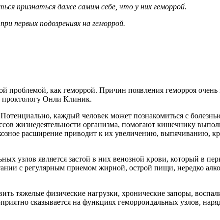
ться признаться даже самим себе, что у них геморрой.
ри первых подозрениях на геморрой.
такой проблемой, как геморрой. Причин появления геморроя очен
– проктологу Онли Клиник.
 Потенциально, каждый человек может познакомиться с болезнью
ссов жизнедеятельности организма, помогают кишечнику выполн
икозное расширение приводит к их увеличению, выпячиванию, 
ых узлов является застой в них венозной крови, который в пер
нии с регулярным приемом жирной, острой пищи, нередко алко
ь тяжелые физические нагрузки, хронические запоры, воспалит
приятно сказывается на функциях геморроидальных узлов, наряд