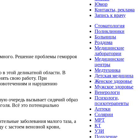
Юмор
Контакты, реклама
Запись к врачу
Стоматология
Поликлиники
Больницы
Роддома
Медицинские
лаборатории
ь много. Решение проблемы геморроя
Медицинские
центры
Медтехника
 в этой деликатной области. В
Детская медицина
ять свою работу. При
Женское здоровье
кровотечениям и нарушению
Мужское здоровье
Венерологи
Психологи,
вую очередь вызывает сидячий образ
психотерапевты
голя. Всё это потенциально
Аптеки
Солярии
МРТ
ельные заболевания малого таза, а
КТ
у с застоем венозной крови,
УЗИ
Похудение