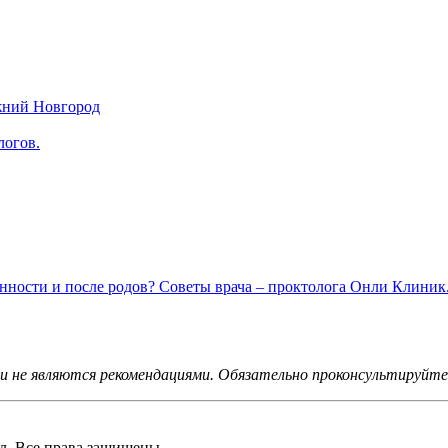
жний Новгород
логов.
енности и после родов? Советы врача – проктолога Онли Клиник
не являются рекомендациями. Обязательно проконсультируйтес
 Все права защищены.