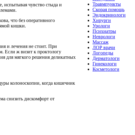
Травмпункты
е, испытывая чувство стыда и
Скорая помощь
блемами.
Эндокринологи
ова, что без оперативного
Хирурги
рямой кишки.
Урологи
Психиатры
Неврологи
Массаж
ия и лечения не стоит. При
ЛОР врачи
. Если ж визит к проктологу
Логопеды
вия для мягкого решения деликатных
Дерматологи
Гинекологи
Косметологи
дуры колоноскопии, когда кишечник
ма снизить дискомфорт от