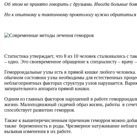
Об этом не принято говорить с друзьями. Иногда больные боя
Но к опытному и тактичному проктологу нужно обратиться п
Статистика утверждает, что 8 из 10 человек сталкивались с 
– одно. Это своевременное обращение к специалисту – врачу 
Геморроидальные узлы есть в прямой кишке любого человека.
обычном состоянии узлы необходимы для естественных проце
неблагоприятных факторах структура узлов нарушается. Вар
запирательного аппарата прямой кишки.
Одним из главных факторов нарушений в работе геморроидальн
жизни. Малоподвижный сидячий образ жизни, работы в сочета
способствует развитию геморроя.
Также к вышеперечисленным причинам геморроя можно добавит
также беременность и роды. Чрезмерное натуживание неблаго
вызывая изменения в их работе.