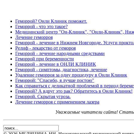
Геморрой? Онли Клиник поможет.
Геморрой - что это такое?
Медицинский центр "Он-Клиник", "Онли-Клиник", Ни
Лечение геморроя
Геморрой - лечение в Нижнем Новгороде. Услуги прокто
Релиф - лекарство от гемороя
Геморрой - лечение народными средствами
Геморрой при беременности
Геморрой - лечение в ОНЛИ КЛИНИК
Геморрой - симптомы, диагностика, лечение
Удаление геморроя за одну процедуру в Онли Клиник
Геморрой: "Спасибо, я лучше постою"
Как справиться с деликатной проблемой в период берем
Геморрой? А вдруг это рак? Обратитесь в Онли Клиник!
Геморрой. Скрытая угроза.
Лечение геморроя с применением лазера
Уважаемые читатели сайта! Статьи 
© 2026 МЕДИЦИНА-НН, Нижегородский медицинский портал.