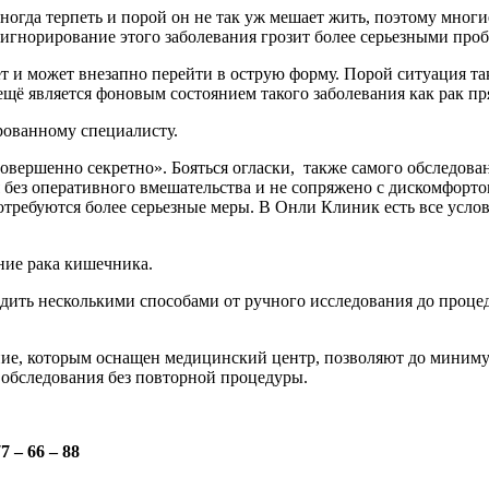
огда терпеть и порой он не так уж мешает жить, поэтому многи
 игнорирование этого заболевания грозит более серьезными про
т и может внезапно перейти в острую форму. Порой ситуация так
ещё является фоновым состоянием такого заболевания как рак п
рованному специалисту.
вершенно секретно». Бояться огласки, также самого обследован
ез оперативного вмешательства и не сопряжено с дискомфортом
потребуются более серьезные меры. В Онли Клиник есть все усло
ние рака кишечника.
дить несколькими способами от ручного исследования до проце
ие, которым оснащен медицинский центр, позволяют до миниму
 обследования без повторной процедуры.
 – 66 – 88