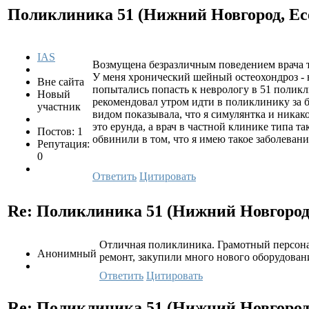
Поликлиника 51 (Нижний Новгород, Ес
IAS
Возмущена безразличным поведением врача т
У меня хронический шейный остеохондроз - 
Вне сайта
попытались попасть к неврологу в 51 поликл
Новый
рекомендовал утром идти в поликлинику за
участник
видом показывала, что я симулянтка и ника
это ерунда, а врач в частной клинике типа т
Постов: 1
обвинили в том, что я имею такое заболевание
Репутация:
0
Ответить
Цитировать
Re: Поликлиника 51 (Нижний Новгород,
Отличная поликлиника. Грамотный персонал
Анонимный
ремонт, закупили много нового оборудовани
Ответить
Цитировать
Re: Поликлиника 51 (Нижний Новгород,