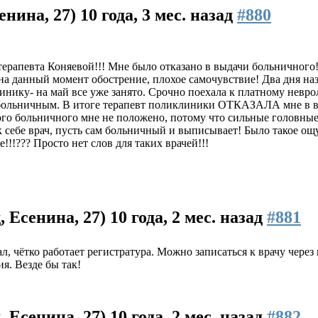
енина, 27)
10 года, 3 мес. назад
#880
ерапевта Коняевой!!! Мне было отказано в выдачи больничного!
на данный момент обострение, плохое самочувствие! Два дня на
инику- на май все уже занято. Срочно поехала к платному невро
 больничным. В итоге терапевт поликлиники ОТКАЗАЛА мне в в
кого больничного мне не положено, потому что сильные головны
ак себе врач, пусть сам больничный и выписывает! Было такое о
!!!??? Просто нет слов для таких врачей!!!
 Есенина, 27)
10 года, 2 мес. назад
#881
, чётко работает регистратура. Можно записаться к врачу через
я. Везде бы так!
 Есенина, 27)
10 года, 2 мес. назад
#882