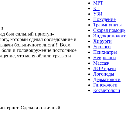
МРТ
КТ
УЗИ
Похудение
Травмпункты
!!
Скорая помощь
зад был сильный приступ-
Эндокринологи
логу, который сделал обследование и
Хирурги
ыдачи больничного листа!!! Всем
Урологи
е боли и головокружение постоянное
Психиатры
щущение, что меня облили грязью и
Неврологи
Массаж
ЛОР врачи
Логопеды
Дерматологи
Гинекологи
Косметологи
 интернет. Сделали отличный