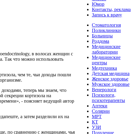
Юмор
Контакты, реклама
Запись к врачу
Стоматология
Поликлиники
Больницы
Роддома
Медицинские
лаборатории
endocrinology, в волосах женщин с
Медицинские
а. Так что можно использовать
центры
Медтехника
Детская медицина
ртизола, чем те, чьи доходы пошли
Женское здоровье
организме.
Мужское здоровье
Венерологи
 доходами, теперь мы знаем, что
Психологи,
й секреции кортизола на
психотерапевты
времени», - поясняет ведущий автор
Аптеки
Солярии
дапеште, а затем разделили их на
МРТ
КТ
УЗИ
ьше, по сравнению с женщинами, чья
Похудение