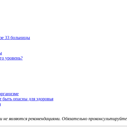
зе 33 больницы
ы
его уровень?
организме
 быть опасны для здоровья
а
не являются рекомендациями. Обязательно проконсультируйтес