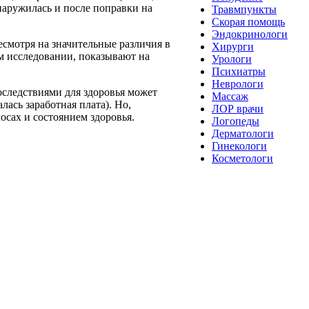
бнаружилась и после поправки на
Травмпункты
Скорая помощь
Эндокринологи
смотря на значительные различия в
Хирурги
ом исследовании, показывают на
Урологи
Психиатры
Неврологи
следствиями для здоровья может
Массаж
ась заработная плата). Но,
ЛОР врачи
осах и состоянием здоровья.
Логопеды
Дерматологи
Гинекологи
Косметологи