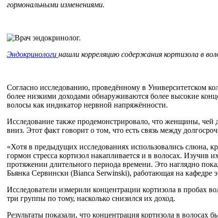
гормональными изменениями.
Эндокринологи
нашли корреляцию содержания кортизола в воло
Согласно исследованию, проведённому в Университетском кол
более низкими доходами обнаруживаются более высокие концен
волосы как индикатор нервной напряжённости.
Исследование также продемонстрировало, что женщины, чей до
вниз. Этот факт говорит о том, что есть связь между долгос
«Хотя в предыдущих исследованиях использовались слюна, кро
гормон стресса кортизол накапливается и в волосах. Изучив 
протяжении длительного периода времени. Это наглядно покаж
Бьянка Сервински (Bianca Serwinski), работающая на кафедре
Исследователи измерили концентрации кортизола в пробах вол
три группы по тому, насколько снизился их доход.
Результаты показали, что концентрация кортизола в волосах 