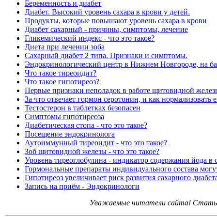
Беременность и диабет
Диабет. Высокий уровень сахара в крови у детей.
Продукты, которые повышают уровень сахара в крови
Диабет сахарный - причины, симптомы, лечение
Гликемический индекс - что это такое?
Диета при лечении зоба
Сахарный диабет 2 типа. Признаки и симптомы.
Эндокринологический центр в Нижнем Новгороде, на ба
Что такое тиреоидит?
Что такое гипотиреоз?
Первые признаки неполадок в работе щитовидной желез
За что отвечает гормон серотонин, и как нормализовать 
Тестостерон в таблетках безопасен
Симптомы гипотиреоза
Диабетическая стопа - что это такое?
Посещение эндокринолога
Аутоиммунный тиреоидит - что это такое?
Зоб щитовидной железы - что это такое?
Уровень тиреоглобулина - индикатор содержания йода в 
Гормональные препараты индивидуального состава могут
Гипотиреоз увеличивает риск развития сахарного диабет
Запись на приём - Эндокринологи
Уважаемые читатели сайта! Статьи 