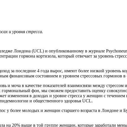
сах и уровня стресса.
ледже Лондона (UCL) и опубликованному в журнале Psychoneuro
трации гормона кортизола, который отвечает за уровень стресс
ход за последние 4 года вырос, имеют более низкий уровень ко
рочным финансовым состоянием и уровнем стрессовых гормонов в 
вь и моча в качестве показателей взаимосвязи между стрессом и
их гормональный фон, мы сможем предоставить оценку совокупно
ет изменения в доходах и уровне стресса у женщин с течением 
 эпидемиологии и общественного здоровья UCL.
ос у более молодых и женщин старшего возраста в Лондоне и Бу
была на 20% выше в той группе женщин, которые заработали мен