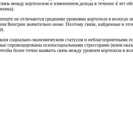
 связь между кортизолом и изменением дохода в течение 4 лет о
рижка).
пеште не отличаются средними уровнями кортизола в волосах не
ния Венгрии значительно ниже. Поэтому связи, найденные в эт
й.
зким социально-экономическим статусом и неблагоприятными по
ые спровоцированы психосоциальными стрессорами (коим оказал
обы более точно выявить связь между уровнем кортизола в вол