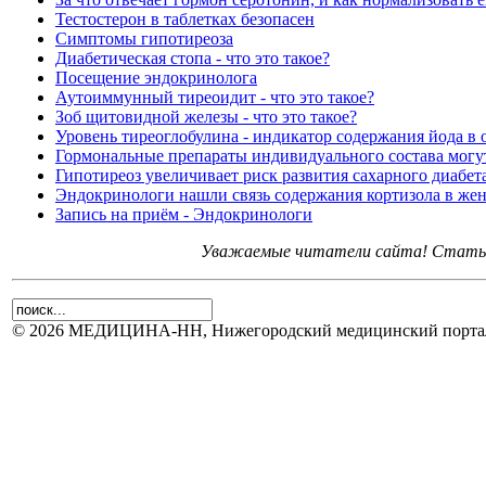
Тестостерон в таблетках безопасен
Симптомы гипотиреоза
Диабетическая стопа - что это такое?
Посещение эндокринолога
Аутоиммунный тиреоидит - что это такое?
Зоб щитовидной железы - что это такое?
Уровень тиреоглобулина - индикатор содержания йода в 
Гормональные препараты индивидуального состава могут
Гипотиреоз увеличивает риск развития сахарного диабет
Эндокринологи нашли связь содержания кортизола в жен
Запись на приём - Эндокринологи
Уважаемые читатели сайта! Статьи 
© 2026 МЕДИЦИНА-НН, Нижегородский медицинский портал.