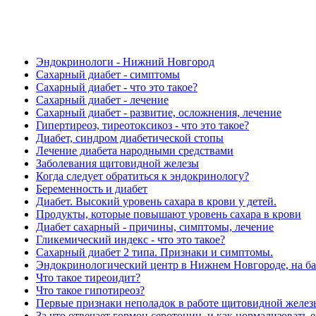
Эндокринологи - Нижний Новгород
Сахарный диабет - симптомы
Сахарный диабет - что это такое?
Сахарный диабет - лечение
Сахарный диабет - развитие, осложнения, лечение
Гипертиреоз, тиреотоксикоз - что это такое?
Диабет, синдром диабетической стопы
Лечение диабета народными средствами
Заболевания щитовидной железы
Когда следует обратиться к эндокринологу?
Беременность и диабет
Диабет. Высокий уровень сахара в крови у детей.
Продукты, которые повышают уровень сахара в крови
Диабет сахарный - причины, симптомы, лечение
Гликемический индекс - что это такое?
Сахарный диабет 2 типа. Признаки и симптомы.
Эндокринологический центр в Нижнем Новгороде, на ба
Что такое тиреоидит?
Что такое гипотиреоз?
Первые признаки неполадок в работе щитовидной желез
За что отвечает гормон серотонин, и как нормализовать 