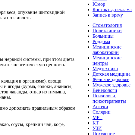
Юмор
Контакты, реклама
теря веса, опухание щитовидной
Запись к врачу
ная потливость.
Стоматология
Поликлиники
Больницы
Роддома
Медицинские
лаборатории
Медицинские
ы нервной системы, при этом диета
центры
ичить энергетическую ценность
Медтехника
Детская медицина
Женское здоровье
 кальция в организме), овощи
Мужское здоровье
ы и ягоды (хурма, яблоки, ананасы,
Венерологи
тов лаванды, отвар из тимьяна,
Психологи,
рианы.
психотерапевты
Аптеки
ходимо дополнять правильным образом
Солярии
МРТ
КТ
као, соусы, крепкий чай, кофе,
УЗИ
Похудение