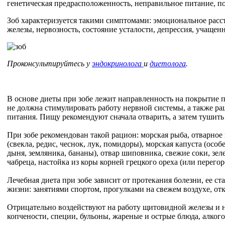
генетическая предрасположенность, неправильное питание, 
Зоб характеризуется такими симптомами: эмоциональное расст
железы, нервозность, состояние усталости, депрессия, учащен
Проконсультируйтесь у
эндокринолога
и
диетолога
.
В основе диеты при зобе лежит направленность на покрытие 
не должна стимулировать работу нервной системы, а также р
питания. Пищу рекомендуют сначала отварить, а затем тушить 
При зобе рекомендован такой рацион: морская рыба, отварное
(свекла, редис, чеснок, лук, помидоры), морская капуста (осо
дыня, земляника, бананы), отвар шиповника, свежие соки, зел
чабреца, настойка из коры корней грецкого ореха (или перего
Лечебная диета при зобе зависит от протекания болезни, ее с
жизни: занятиями спортом, прогулками на свежем воздухе, отк
Отрицательно воздействуют на работу щитовидной железы и не
копчености, специи, бульоны, жареные и острые блюда, алкого