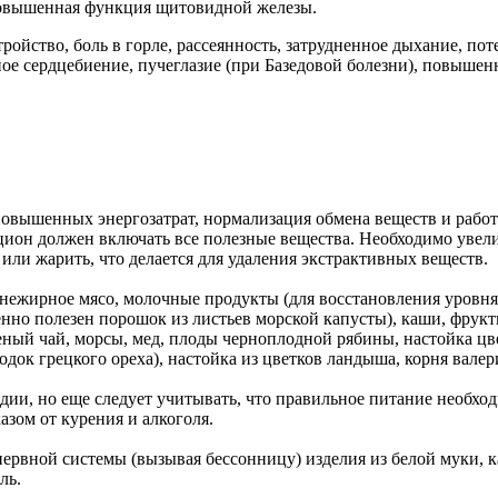
повышенная функция щитовидной железы.
ройство, боль в горле, рассеянность, затрудненное дыхание, по
ное сердцебиение, пучеглазие (при Базедовой болезни), повышен
повышенных энергозатрат, нормализация обмена веществ и работ
ацион должен включать все полезные вещества. Необходимо увел
или жарить, что делается для удаления экстрактивных веществ.
 нежирное мясо, молочные продукты (для восстановления уровня
бенно полезен порошок из листьев морской капусты), каши, фрукт
еный чай, морсы, мед, плоды черноплодной рябины, настойка цве
родок грецкого ореха), настойка из цветков ландыша, корня вале
тадии, но еще следует учитывать, что правильное питание необ
азом от курения и алкоголя.
рвной системы (вызывая бессонницу) изделия из белой муки, ка
ль.