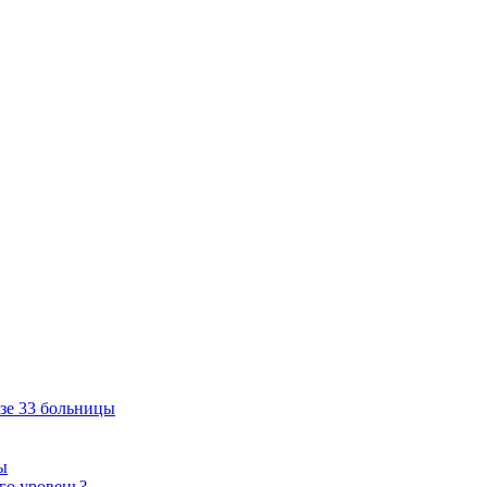
зе 33 больницы
ы
его уровень?