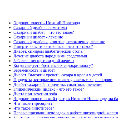
Эндокринологи - Нижний Новгород
Сахарный диабет - симптомы
Сахарный диабет - что это такое?
Сахарный диабет - лечение
Сахарный диабет - развитие, осложнения, лечение
Гипертиреоз, тиреотоксикоз - что это такое?
Диабет, синдром диабетической стопы
Лечение диабета народными средствами
Заболевания щитовидной железы
Когда следует обратиться к эндокринологу?
Беременность и диабет
Диабет. Высокий уровень сахара в крови у детей.
Продукты, которые повышают уровень сахара в крови
Диабет сахарный - причины, симптомы, лечение
Гликемический индекс - что это такое?
Диета при лечении зоба
Эндокринологический центр в Нижнем Новгороде, на ба
Что такое тиреоидит?
Что такое гипотиреоз?
Первые признаки неполадок в работе щитовидной желез
За что отвечает гормон серотонин, и как нормализовать 