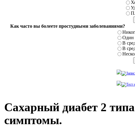
Х
У
П
Как часто вы болеете простудными заболеваниями?
Никог
Один р
В сред
В сред
Нескол
Сахарный диабет 2 тип
симптомы.