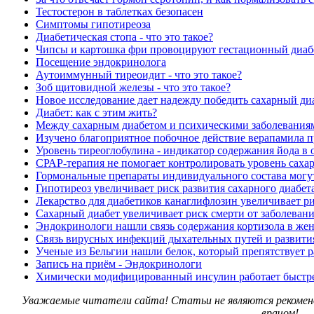
Тестостерон в таблетках безопасен
Симптомы гипотиреоза
Диабетическая стопа - что это такое?
Чипсы и картошка фри провоцируют гестационный диаб
Посещение эндокринолога
Аутоиммунный тиреоидит - что это такое?
Зоб щитовидной железы - что это такое?
Новое исследование дает надежду победить сахарный диа
Диабет: как с этим жить?
Между сахарным диабетом и психическими заболеваниям
Изучено благоприятное побочное действие верапамила п
Уровень тиреоглобулина - индикатор содержания йода в 
СРАР-терапия не помогает контролировать уровень сахар
Гормональные препараты индивидуального состава могут
Гипотиреоз увеличивает риск развития сахарного диабет
Лекарство для диабетиков канаглифлозин увеличивает р
Сахарный диабет увеличивает риск смерти от заболеван
Эндокринологи нашли связь содержания кортизола в жен
Связь вирусных инфекций дыхательных путей и развития
Ученые из Бельгии нашли белок, который препятствует 
Запись на приём - Эндокринологи
Химически модифицированный инсулин работает быстр
Уважаемые читатели сайта! Статьи не являются рекоменд
врачом!