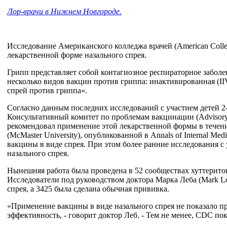
Лор-врачи в Нижнем Новгороде.
Исследование Американского колледжа врачей (American Colle
лекарственной форме назального спрея.
Грипп представляет собой контагиозное респираторное забол
несколько видов вакцин против гриппа: инактивированная (IIV
спрей против гриппа».
Согласно данным последних исследований с участием детей 2-
Консультативный комитет по проблемам вакцинации (Advisory 
рекомендовал применение этой лекарственной формы в течени
(McMaster University), опубликованной в Annals of Internal M
вакцины в виде спрея. При этом более ранние исследования 
назального спрея.
Нынешняя работа была проведена в 52 сообществах хуттерито
Исследователи под руководством доктора Марка Леба (Mark Lo
спрея, а 3425 была сделана обычная прививка.
«Применение вакцины в виде назального спрея не показало 
эффективность, - говорит доктор Леб. - Тем не менее, CDC по