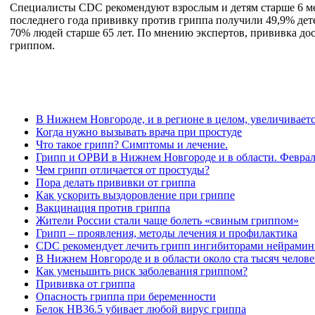
Специалисты CDC рекомендуют взрослым и детям старше 6 ме
последнего года прививку против гриппа получили 49,9% детей 
70% людей старше 65 лет. По мнению экспертов, прививка дос
гриппом.
В Нижнем Новгороде, и в регионе в целом, увеличивае
Когда нужно вызывать врача при простуде
Что такое грипп? Симптомы и лечение.
Грипп и ОРВИ в Нижнем Новгороде и в области. Феврал
Чем грипп отличается от простуды?
Пора делать прививки от гриппа
Как ускорить выздоровление при гриппе
Вакцинация против гриппа
Жители России стали чаще болеть «свиным гриппом»
Грипп – проявления, методы лечения и профилактика
CDC рекомендует лечить грипп ингибиторами нейрами
В Нижнем Новгороде и в области около ста тысяч чело
Как уменьшить риск заболевания гриппом?
Прививка от гриппа
Опасность гриппа при беременности
Белок HB36.5 убивает любой вирус гриппа