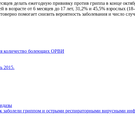
сяцев делать ежегодную прививку против гриппа в конце октяб
в возрасте от 6 месяцев до 17 лет, 31,2% и 45,5% взрослых (18-4
товерно помогает снизить вероятность заболевания и число случ
тся количество болеющих ОРВИ
ь 2015.
нидазы
век заболели гриппом и острыми респираторными вирусными ин