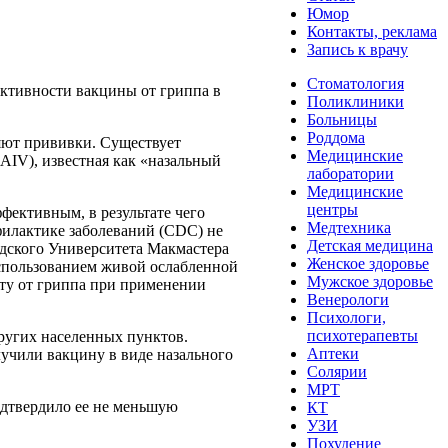
Юмор
Контакты, реклама
Запись к врачу
Стоматология
ективности вакцины от гриппа в
Поликлиники
Больницы
Роддома
няют прививки. Существует
Медицинские
LAIV), известная как «назальный
лаборатории
Медицинские
центры
фективным, в результате чего
Медтехника
офилактике заболеваний (CDC) не
Детская медицина
адского Университета Макмастера
Женское здоровье
 использованием живой ослабленной
Мужское здоровье
иту от гриппа при применении
Венерологи
Психологи,
психотерапевты
ругих населенных пунктов.
Аптеки
лучили вакцину в виде назального
Солярии
МРТ
одтвердило ее не меньшую
КТ
УЗИ
Похудение