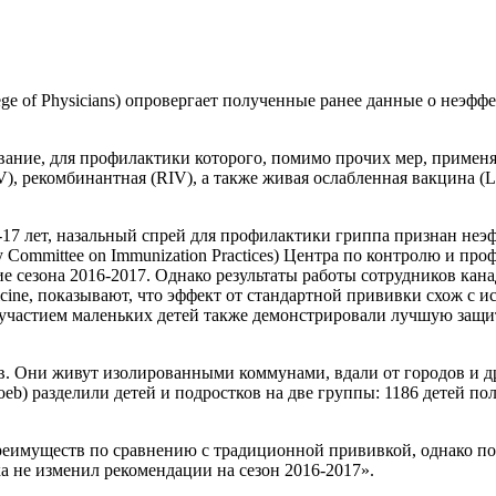
ge of Physicians) опровергает полученные ранее данные о неэфф
евание, для профилактики которого, помимо прочих мер, приме
), рекомбинантная (RIV), а также живая ослабленная вакцина (
17 лет, назальный спрей для профилактики гриппа признан неэф
Committee on Immunization Practices) Центра по контролю и пр
е сезона 2016-2017. Однако результаты работы сотрудников кан
edicine, показывают, что эффект от стандартной прививки схож с
с участием маленьких детей также демонстрировали лучшую защ
в. Они живут изолированными коммунами, вдали от городов и д
eb) разделили детей и подростков на две группы: 1186 детей по
преимуществ по сравнению с традиционной прививкой, однако п
ка не изменил рекомендации на сезон 2016-2017».