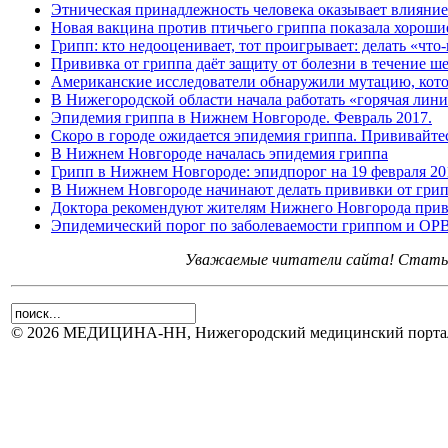
Этническая принадлежность человека оказывает влияние
Новая вакцина против птичьего гриппа показала хороши
Грипп: кто недооценивает, тот проигрывает: делать «что-
Прививка от гриппа даёт защиту от болезни в течение ш
Американские исследователи обнаружили мутацию, кото
В Нижегородской области начала работать «горячая лин
Эпидемия гриппа в Нижнем Новгороде. Февраль 2017.
Скоро в городе ожидается эпидемия гриппа. Прививайте
В Нижнем Новгороде началась эпидемия гриппа
Грипп в Нижнем Новгороде: эпидпорог на 19 февраля 20
В Нижнем Новгороде начинают делать прививки от гри
Доктора рекомендуют жителям Нижнего Новгорода приви
Эпидемический порог по заболеваемости гриппом и ОР
Уважаемые читатели сайта! Статьи 
© 2026 МЕДИЦИНА-НН, Нижегородский медицинский портал.