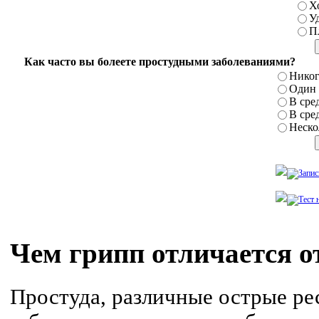
Х
У
П
Как часто вы болеете простудными заболеваниями?
Никог
Один р
В сред
В сред
Нескол
Чем грипп отличается о
Простуда, различные острые р