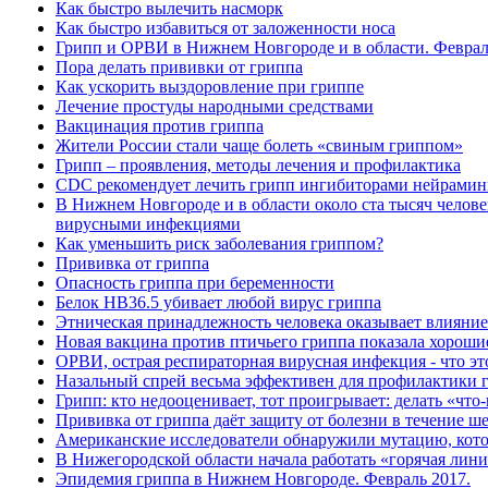
Как быстро вылечить насморк
Как быстро избавиться от заложенности носа
Грипп и ОРВИ в Нижнем Новгороде и в области. Феврал
Пора делать прививки от гриппа
Как ускорить выздоровление при гриппе
Лечение простуды народными средствами
Вакцинация против гриппа
Жители России стали чаще болеть «свиным гриппом»
Грипп – проявления, методы лечения и профилактика
CDC рекомендует лечить грипп ингибиторами нейрами
В Нижнем Новгороде и в области около ста тысяч челов
вирусными инфекциями
Как уменьшить риск заболевания гриппом?
Прививка от гриппа
Опасность гриппа при беременности
Белок HB36.5 убивает любой вирус гриппа
Этническая принадлежность человека оказывает влияние
Новая вакцина против птичьего гриппа показала хороши
ОРВИ, острая респираторная вирусная инфекция - что э
Назальный спрей весьма эффективен для профилактики 
Грипп: кто недооценивает, тот проигрывает: делать «что-
Прививка от гриппа даёт защиту от болезни в течение ш
Американские исследователи обнаружили мутацию, кото
В Нижегородской области начала работать «горячая лин
Эпидемия гриппа в Нижнем Новгороде. Февраль 2017.