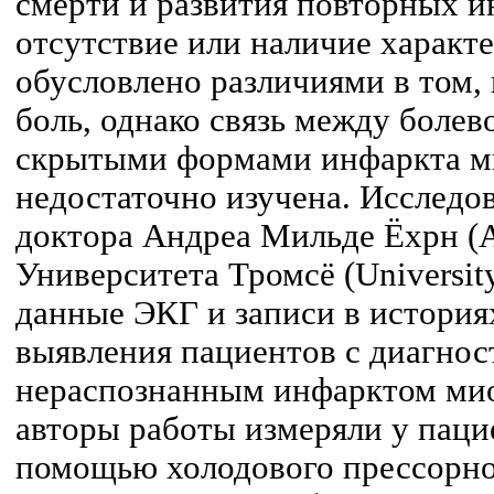
смерти и развития повторных и
отсутствие или наличие характ
обусловлено различиями в том
боль, однако связь между боле
скрытыми формами инфаркта ми
недостаточно изучена. Исследо
доктора Андреа Мильде Ёхрн (A
Университета Тромсё (Universit
данные ЭКГ и записи в история
выявления пациентов с диагно
нераспознанным инфарктом мио
авторы работы измеряли у паци
помощью холодового прессорног