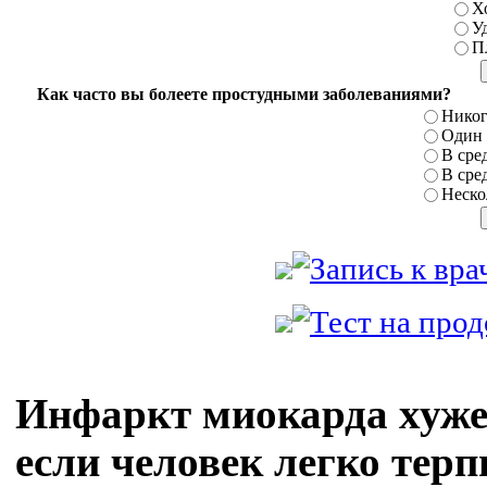
Х
У
П
Как часто вы болеете простудными заболеваниями?
Никог
Один р
В сред
В сред
Нескол
Инфаркт миокарда хуже 
если человек легко терп