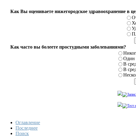
Как Вы оцениваете нижегородское здравоохранение в ц
О
Х
У
П
Как часто вы болеете простудными заболеваниями?
Никог
Один р
В сред
В сред
Нескол
Оглавление
Последнее
Поиск