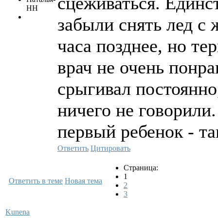
сцеживаться. Единс
НН
забыли снять лед с 
часа позднее, но те
врач не очень понр
срыгивал постоянно,
ничего не говорили.
первый ребенок - т
Ответить
Цитировать
Страница:
1
Ответить в теме
Новая тема
2
3
Kunena