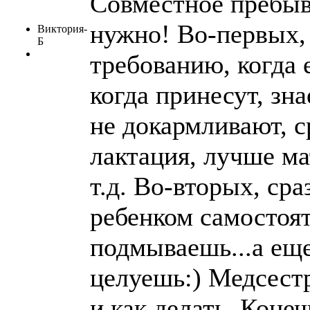
Совместное пребыв
нужно! Во-первых,
Виктория-
Б
требованию, когда 
когда принесут, зн
не докармливают, с
лактация, лучше ма
т.д. Во-вторых, ср
ребенком самостоят
подмываешь...а ещ
целуешь:) Медсест
и как делать. Конеч