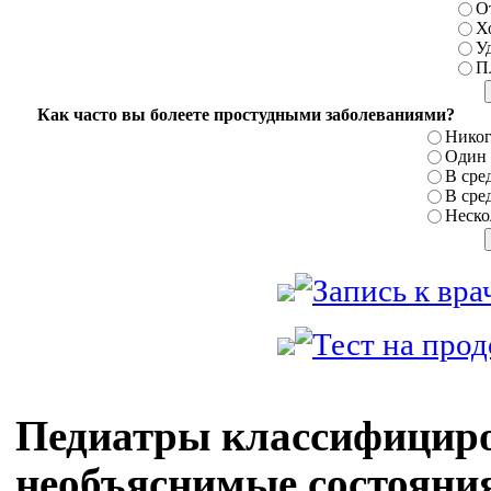
О
Х
У
П
Как часто вы болеете простудными заболеваниями?
Никог
Один р
В сред
В сред
Нескол
Педиатры классифицир
необъяснимые состояния 