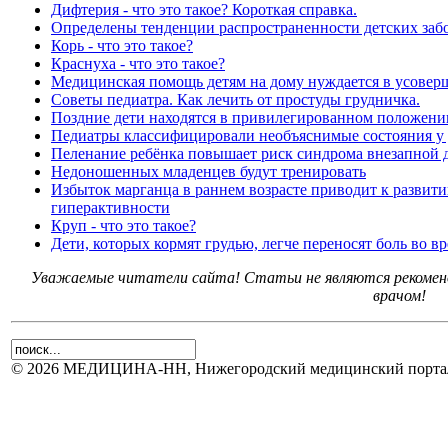
Дифтерия - что это такое? Короткая справка.
Определены тенденции распространенности детских забо
Корь - что это такое?
Краснуха - что это такое?
Медицинская помощь детям на дому нуждается в усовер
Советы педиатра. Как лечить от простуды грудничка.
Поздние дети находятся в привилегированном положени
Педиатры классифицировали необъяснимые состояния у 
Пеленание ребёнка повышает риск синдрома внезапной 
Недоношенных младенцев будут тренировать
Избыток марганца в раннем возрасте приводит к развит
гиперактивности
Круп - что это такое?
Дети, которых кормят грудью, легче переносят боль во в
Уважаемые читатели сайта! Статьи не являются рекоменд
врачом!
© 2026 МЕДИЦИНА-НН, Нижегородский медицинский портал.