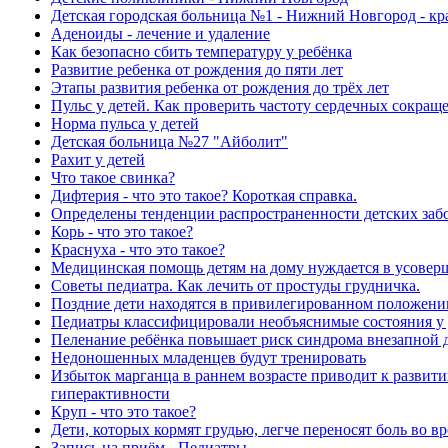
Детская городская больница №1 - Нижний Новгород - к
Аденоиды - лечение и удаление
Как безопасно сбить температуру у ребёнка
Развитие ребенка от рождения до пяти лет
Этапы развития ребенка от рождения до трёх лет
Пульс у детей. Как проверить частоту сердечных сокраще
Норма пульса у детей
Детская больница №27 "Айболит"
Рахит у детей
Что такое свинка?
Дифтерия - что это такое? Короткая справка.
Определены тенденции распространенности детских забо
Корь - что это такое?
Краснуха - что это такое?
Медицинская помощь детям на дому нуждается в усовер
Советы педиатра. Как лечить от простуды грудничка.
Поздние дети находятся в привилегированном положени
Педиатры классифицировали необъяснимые состояния у 
Пеленание ребёнка повышает риск синдрома внезапной 
Недоношенных младенцев будут тренировать
Избыток марганца в раннем возрасте приводит к развит
гиперактивности
Круп - что это такое?
Дети, которых кормят грудью, легче переносят боль во в
Запись на приём - Педиатры