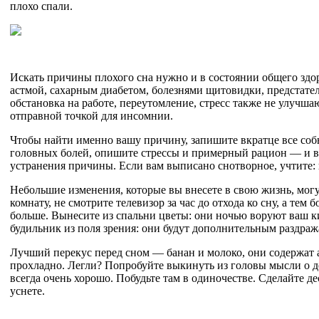
плохо спали.
Искать причины плохого сна нужно и в состоянии общего здор
астмой, сахарным диабетом, болезнями щитовидки, предстател
обстановка на работе, переутомление, стресс также не улучш
отправной точкой для инсомнии.
Чтобы найти именно вашу причину, запишите вкратце все собы
головных болей, опишите стрессы и примерный рацион — и вы 
устранения причины. Если вам выписано снотворное, учтите: 
Небольшие изменения, которые вы внесете в свою жизнь, могу
комнату, не смотрите телевизор за час до отхода ко сну, а тем
больше. Вынесите из спальни цветы: они ночью воруют ваш ки
будильник из поля зрения: они будут дополнительным раздр
Лучший перекус перед сном — банан и молоко, они содержат
прохладно. Легли? Попробуйте выкинуть из головы мысли о дел
всегда очень хорошо. Побудьте там в одиночестве. Сделайте де
уснете.