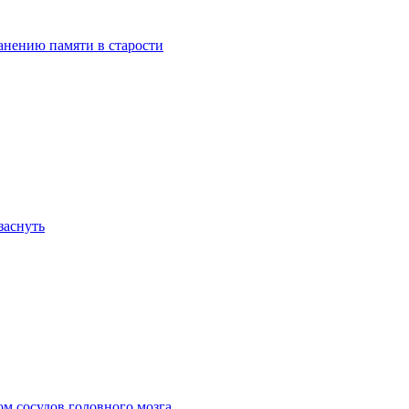
анению памяти в старости
заснуть
ом сосудов головного мозга