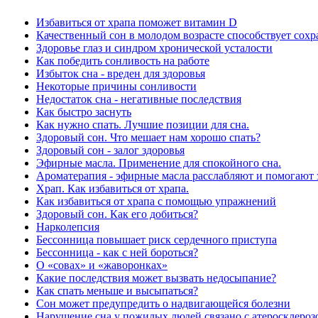
Избавиться от храпа поможет витамин D
Качественный сон в молодом возрасте способствует сохр
Здоровье глаз и синдром хронической усталости
Как победить сонливость на работе
Избыток сна - вреден для здоровья
Некоторые причины сонливости
Недостаток сна - негативные последствия
Как быстро заснуть
Как нужно спать. Лучшие позиции для сна.
Здоровый сон. Что мешает нам хорошо спать?
Здоровый сон - залог здоровья
Эфирные масла. Применение для спокойного сна.
Ароматерапия - эфирные масла расслабляют и помогают 
Храп. Как избавиться от храпа.
Как избавиться от храпа с помощью упражнений
Здоровый сон. Как его добиться?
Нарколепсия
Бессонница повышает риск сердечного приступа
Бессонница - как с ней бороться?
О «совах» и «жаворонках»
Какие последствия может вызвать недосыпание?
Как спать меньше и высыпаться?
Сон может предупредить о надвигающейся болезни
Нарушение сна у пожилых людей связано с атеросклероз