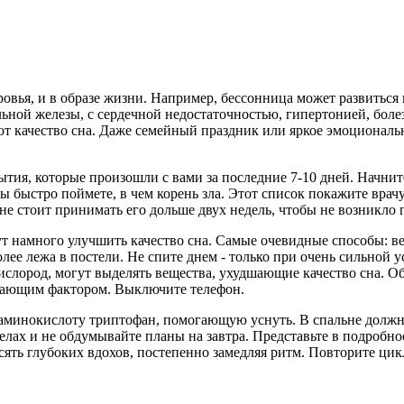
овья, и в образе жизни. Например, бессонница может развиться
ьной железы, с сердечной недостаточностью, гипертонией, боле
ают качество сна. Даже семейный праздник или яркое эмоциональ
тия, которые произошли с вами за последние 7-10 дней. Начните
быстро поймете, в чем корень зла. Этот список покажите врачу,
не стоит принимать его дольше двух недель, чтобы не возникло
т намного улучшить качество сна. Самые очевидные способы: ве
 более лежа в постели. Не спите днем - только при очень сильной 
слород, могут выделять вещества, ухудшающие качество сна. Об
ажающим фактором. Выключите телефон.
 аминокислоту триптофан, помогающую уснуть. В спальне должн
ах и не обдумывайте планы на завтра. Представьте в подробнос
сять глубоких вдохов, постепенно замедляя ритм. Повторите цикл