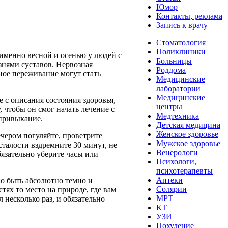
Юмор
Контакты, реклама
Запись к врачу
Стоматология
Поликлиники
 именно весной и осенью у людей с
Больницы
знями суставов. Нервозная
Роддома
ное переживание могут стать
Медицинские
лаборатории
Медицинские
 с описания состояния здоровья,
центры
 чтобы он смог начать лечение с
Медтехника
 привыкание.
Детская медицина
Женское здоровье
чером погуляйте, проветрите
Мужское здоровье
усталости вздремните 30 минут, не
Венерологи
язательно уберите часы или
Психологи,
психотерапевты
Аптеки
о быть абсолютно темно и
Солярии
тях то место на природе, где вам
МРТ
 несколько раз, и обязательно
КТ
УЗИ
Похудение