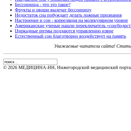
Бессонница - что это такое?
Фрукты и овощи вылечат бессонницу
Недостаток сна побуждает делать ложные признания
Настроение и сон - корреляция на молекулярном уровне
Американские ученые нашли переключатель «сон/бодрс
Циркадные ритмы поддаются управлению извне
Естественный сон благотворно воздействует на память
Уважаемые читатели сайта! Статьи 
© 2026 МЕДИЦИНА-НН, Нижегородский медицинский портал.