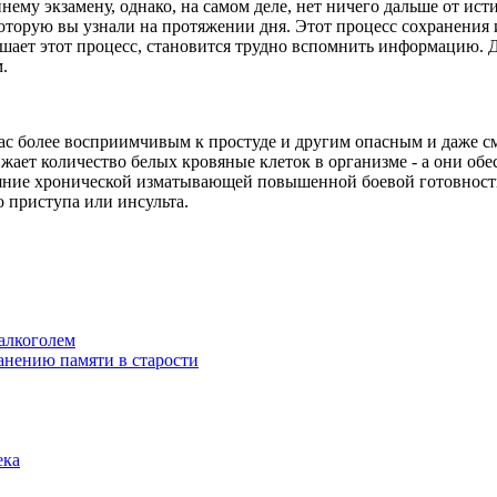
нему экзамену, однако, на самом деле, нет ничего дальше от ист
которую вы узнали на протяжении дня. Этот процесс сохранения
ушает этот процесс, становится трудно вспомнить информацию. 
.
с более восприимчивым к простуде и другим опасным и даже с
жает количество белых кровяные клеток в организме - а они об
стояние хронической изматывающей повышенной боевой готовнос
о приступа или инсульта.
 алкоголем
анению памяти в старости
ека