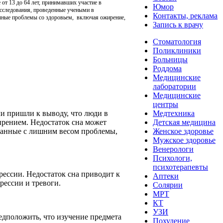
е от 13 до 64 лет
, принимавших участие в
Юмор
Исследования, проведенные учеными в
Контакты, реклама
личные проблемы со здоровьем, включая ожирение,
Запись к врачу
Стоматология
Поликлиники
Больницы
Роддома
Медицинские
лаборатории
Медицинские
центры
Медтехника
и пришли к выводу, что люди в
Детская медицина
жирением. Недостаток сна может
Женское здоровье
язанные с лишним весом проблемы,
Мужское здоровье
Венерологи
Психологи,
психотерапевты
рессии. Недостаток сна приводит к
Аптеки
рессии и тревоги.
Солярии
МРТ
КТ
УЗИ
едположить, что изучение предмета
Похудение