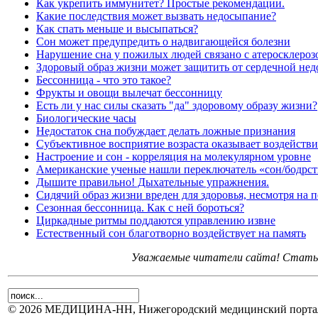
Как укрепить иммунитет? Простые рекомендации.
Какие последствия может вызвать недосыпание?
Как спать меньше и высыпаться?
Сон может предупредить о надвигающейся болезни
Нарушение сна у пожилых людей связано с атеросклероз
Здоровый образ жизни может защитить от сердечной нед
Бессонница - что это такое?
Фрукты и овощи вылечат бессонницу
Есть ли у нас силы сказать "да" здоровому образу жизни?
Биологические часы
Недостаток сна побуждает делать ложные признания
Субъективное восприятие возраста оказывает воздействи
Настроение и сон - корреляция на молекулярном уровне
Американские ученые нашли переключатель «сон/бодрс
Дышите правильно! Дыхательные упражнения.
Сидячий образ жизни вреден для здоровья, несмотря на
Сезонная бессонница. Как с ней бороться?
Циркадные ритмы поддаются управлению извне
Естественный сон благотворно воздействует на память
Уважаемые читатели сайта! Статьи 
© 2026 МЕДИЦИНА-НН, Нижегородский медицинский портал.