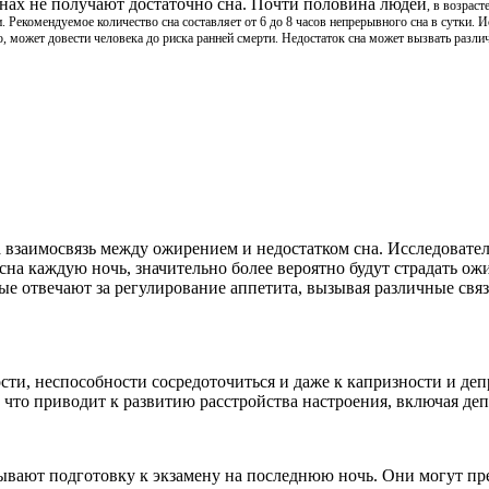
нах не получают достаточно сна. Почти половина людей
, в возраст
 Рекомендуемое количество сна составляет от 6 до 8 часов непрерывного сна в сутки. 
о, может довести человека до риска ранней смерти. Недостаток сна может вызвать раз
 взаимосвязь между ожирением и недостатком сна. Исследовател
в сна каждую ночь, значительно более вероятно будут страдать о
е отвечают за регулирование аппетита, вызывая различные св
сти, неспособности сосредоточиться и даже к капризности и деп
 что приводит к развитию расстройства настроения, включая деп
адывают подготовку к экзамену на последнюю ночь. Они могут пр