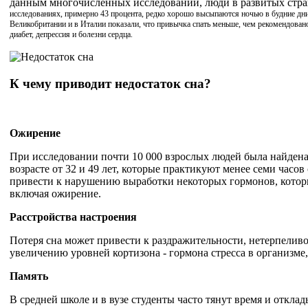
данным многочисленных исследований, люди в развитых стра
исследованиях, примерно 43 процента, редко хорошо высыпаются ночью в будние дни.
Великобритании и в Италии показали, что привычка спать меньше, чем рекомендован
диабет, депрессия и болезни сердца.
К чему приводит недостаток сна?
Ожирение
При исследовании почти 10 000 взрослых людей была найдена
возрасте от 32 и 49 лет, которые практикуют менее семи часо
привести к нарушению выработки некоторых гормонов, которы
включая ожирение.
Расстройства настроения
Потеря сна может привести к раздражительности, нетерпеливо
увеличению уровней кортизона - гормона стресса в организме,
Память
В средней школе и в вузе студенты часто тянут время и откл