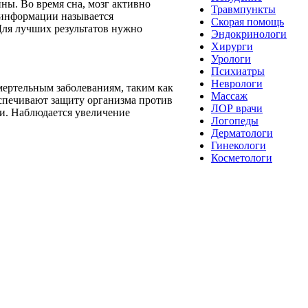
ины. Во время сна, мозг активно
Травмпункты
 информации называется
Скорая помощь
Для лучших результатов нужно
Эндокринологи
Хирурги
Урологи
Психиатры
Неврологи
мертельным заболеваниям, таким как
Массаж
еспечивают защиту организма против
ЛОР врачи
ти. Наблюдается увеличение
Логопеды
Дерматологи
Гинекологи
Косметологи