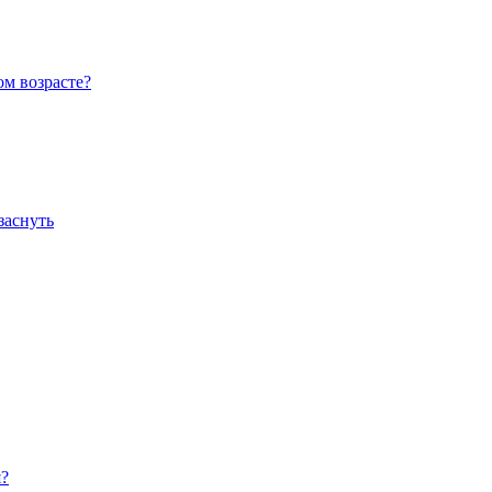
ом возрасте?
заснуть
я?