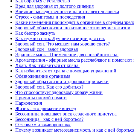
Как бороться с усталостью
Вред для здоровья от долгого сидения
Влияние наследственности на интеллект человека
Стресс - симптомы и последствия
Какие изменения происходят в организме в среднем зрел
Здоровый образ жизни, позитивное отношение к жизни
Как быстро заснуть
Как нужно спать. Лучшие позиции для сна.
Здоровый сон. Что мешает нам хорошо спать?
Здоровый сон - залог здоровья
Эфирные масла. Применение для спокойного сна.
Ароматерапия - эфирные масла расслабляют и помогают 
Храп. Как избавиться от храпа.
Как избавиться от храпа с помощью упражнений
Обезвоживание организма
Здоровый образ жизни и здоровые привычки
Здоровый сон. Как его добиться?
Что способствует здоровому образу жизни
Причины плохой памяти
Нарколепсия
Жизнь - это движение вперёд
Бессонница повышает риск сердечного приступа
Бессонница - как с ней бороться?
О «совах» и «жаворонках»
Почему возникает метеозависимость и как с ней боротьс