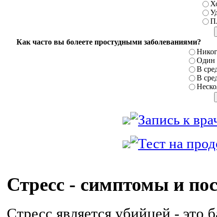
Х
У
П
Как часто вы болеете простудными заболеваниями?
Никог
Один р
В сред
В сред
Нескол
Стресс - симптомы и по
Стресс является убийцей - это б