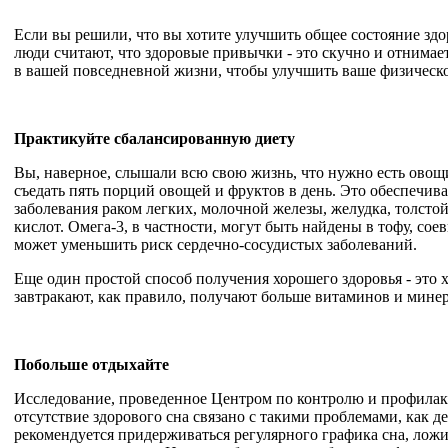
Если вы решили, что вы хотите улучшить общее состояние здо
люди считают, что здоровые привычки - это скучно и отнимае
в вашей повседневной жизни, чтобы улучшить ваше физическо
Практикуйте сбалансированную диету
Вы, наверное, слышали всю свою жизнь, что нужно есть овощи,
съедать пять порций овощей и фруктов в день. Это обеспечи
заболевания раком легких, молочной железы, желудка, толсто
кислот. Омега-3, в частности, могут быть найдены в тофу, соев
может уменьшить риск сердечно-сосудистых заболеваний.
Еще один простой способ получения хорошего здоровья - это 
завтракают, как правило, получают больше витаминов и минер
Побольше отдыхайте
Исследование, проведенное Центром по контролю и профилакти
отсутствие здорового сна связано с такими проблемами, как д
рекомендуется придерживаться регулярного графика сна, ложит