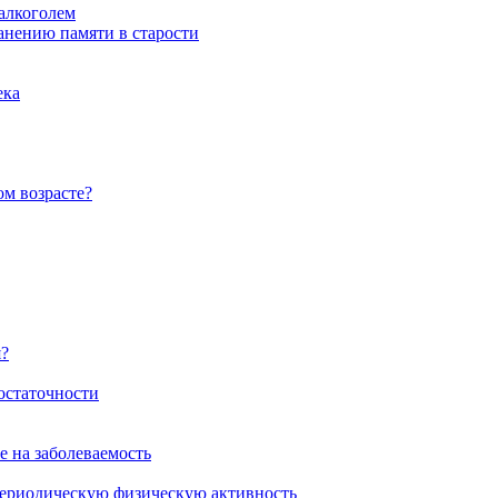
 алкоголем
анению памяти в старости
ека
ом возрасте?
я?
остаточности
е на заболеваемость
 периодическую физическую активность