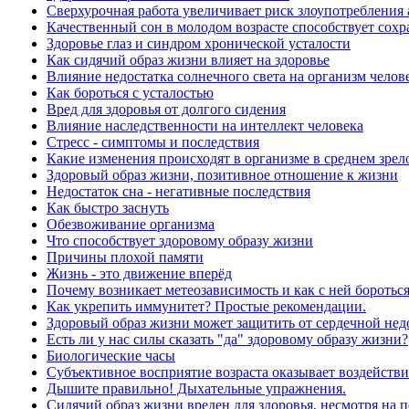
Сверхурочная работа увеличивает риск злоупотребления
Качественный сон в молодом возрасте способствует сохр
Здоровье глаз и синдром хронической усталости
Как сидячий образ жизни влияет на здоровье
Влияние недостатка солнечного света на организм челов
Как бороться с усталостью
Вред для здоровья от долгого сидения
Влияние наследственности на интеллект человека
Стресс - симптомы и последствия
Какие изменения происходят в организме в среднем зрел
Здоровый образ жизни, позитивное отношение к жизни
Недостаток сна - негативные последствия
Как быстро заснуть
Обезвоживание организма
Что способствует здоровому образу жизни
Причины плохой памяти
Жизнь - это движение вперёд
Почему возникает метеозависимость и как с ней боротьс
Как укрепить иммунитет? Простые рекомендации.
Здоровый образ жизни может защитить от сердечной нед
Есть ли у нас силы сказать "да" здоровому образу жизни?
Биологические часы
Субъективное восприятие возраста оказывает воздействи
Дышите правильно! Дыхательные упражнения.
Сидячий образ жизни вреден для здоровья, несмотря на