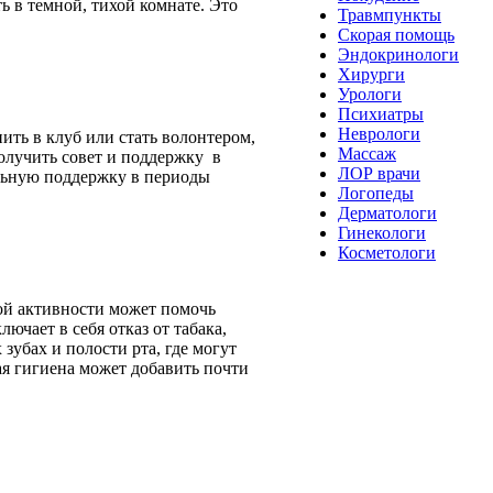
ь в темной, тихой комнате. Это
Травмпункты
Скорая помощь
Эндокринологи
Хирурги
Урологи
Психиатры
Неврологи
ить в клуб или стать волонтером,
Массаж
олучить совет и поддержку в
ЛОР врачи
альную поддержку в периоды
Логопеды
Дерматологи
Гинекологи
Косметологи
ой активности может помочь
ючает в себя отказ от табака,
зубах и полости рта, где могут
ая гигиена может добавить почти