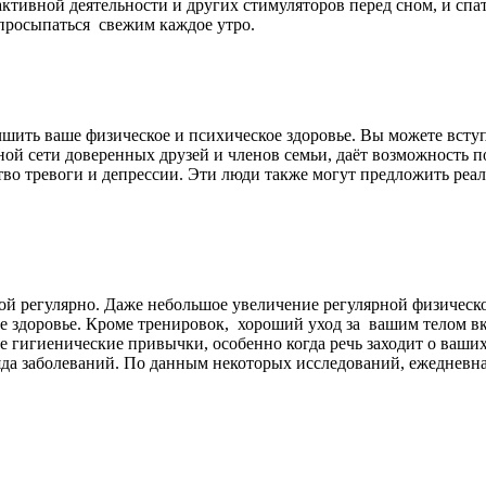
ктивной деятельности и других стимуляторов перед сном, и спат
 просыпаться свежим каждое утро.
ить ваше физическое и психическое здоровье. Вы можете вступ
ой сети доверенных друзей и членов семьи, даёт возможность п
во тревоги и депрессии. Эти люди также могут предложить ре
рой регулярно. Даже небольшое увеличение регулярной физическ
 здоровье. Кроме тренировок, хороший уход за вашим телом вкл
 гигиенические привычки, особенно когда речь заходит о ваших 
ряда заболеваний. По данным некоторых исследований, ежедневн