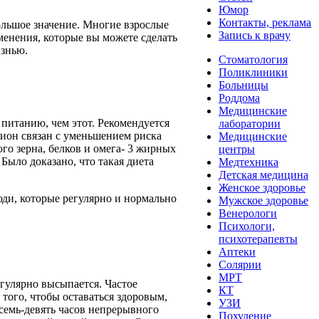
Юмор
Контакты, реклама
ольшое значение. Многие взрослые
Запись к врачу
менения, которые вы можете сделать
изнью.
Стоматология
Поликлиники
Больницы
Роддома
Медицинские
 питанию, чем этот. Рекомендуется
лаборатории
цион связан с уменьшением риска
Медицинские
го зерна, белков и омега- 3 жирных
центры
 Было доказано, что такая диета
Медтехника
Детская медицина
Женское здоровье
юди, которые регулярно и нормально
Мужское здоровье
Венерологи
Психологи,
психотерапевты
Аптеки
Солярии
МРТ
гулярно высыпается. Частое
КТ
 того, чтобы оставаться здоровым,
УЗИ
 семь-девять часов непрерывного
Похудение