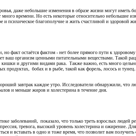
ровья, даже небольшие изменения в образе жизни могут иметь б
т много времени. Но есть некоторые относительно небольшие из
е и психическое благополучие и жить счастливой и здоровой ж
 но факт остаётся фактом - нет более прямого пути к здоровому
вает ваш организм ценными питательными веществами. Такой ра
й кишки и другими видами рака. Также важно, есть много цельно
ых продуктах, бобах и в рыбе, такой как форель, лосось и тунец.
хороший завтрак каждое утро. Исследователи обнаружили, что л
алов и меньше жиров и холестерина в течение дня.
ке заболеваний, показало, что только треть взрослых людей ре
епрессия, тревога, высокий уровень холестерина и ожирение. Для
ься и вставать в одно и тоже время, что позволит вам получить