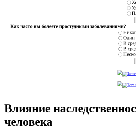
Х
У
П
Как часто вы болеете простудными заболеваниями?
Никог
Один р
В сред
В сред
Нескол
Влияние наследственнос
человека