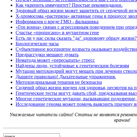
Как укрепить иммунитет? Простые рекомендации.
Здоровый образ жизни может защитить от сердечной нед
Х-хромосома «растеряла» активные гены в процессе эв
Информация о вреде ГМО - фальшивка
«Ген воина» связан с агрессивным поведением при опре
Счастье «прописано» в мутантном гене
Есть ли у нас силы сказать "да" здоровому образу жизни?
Биологические часы
Субъективное восприятие возраста оказывает воздействи
Предрассудки мешают думать
Нематода может «пересыпать» стресс
Найдены люди, устойчивые к генетическим болезням
Мутации митохондрий могут мешать при лечении ствол
Дышите правильно! Дыхательные упражнения.
Митохондриальная терапия не безопасна
Сидячий образ жизни вреден для здоровья, несмотря на
Генетические тесты могут давать сбой, предсказывая в
Многие генетические мутации, вызывавшие подозрение,
Исследование генома может помочь выяснить причину в
Уважаемые читатели сайта! Статьи не являются рекоменд
врачом!