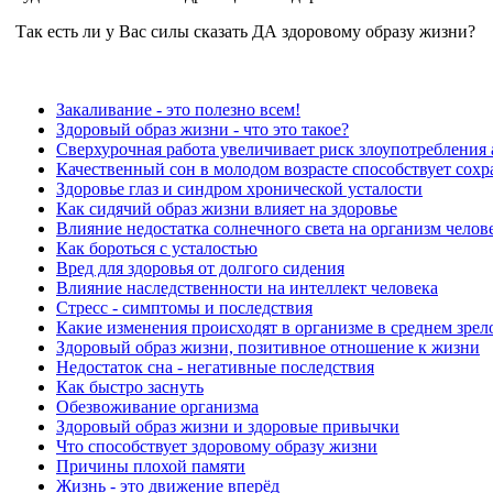
Так есть ли у Вас силы сказать ДА здоровому образу жизни?
Закаливание - это полезно всем!
Здоровый образ жизни - что это такое?
Сверхурочная работа увеличивает риск злоупотребления
Качественный сон в молодом возрасте способствует сохр
Здоровье глаз и синдром хронической усталости
Как сидячий образ жизни влияет на здоровье
Влияние недостатка солнечного света на организм челов
Как бороться с усталостью
Вред для здоровья от долгого сидения
Влияние наследственности на интеллект человека
Стресс - симптомы и последствия
Какие изменения происходят в организме в среднем зрел
Здоровый образ жизни, позитивное отношение к жизни
Недостаток сна - негативные последствия
Как быстро заснуть
Обезвоживание организма
Здоровый образ жизни и здоровые привычки
Что способствует здоровому образу жизни
Причины плохой памяти
Жизнь - это движение вперёд