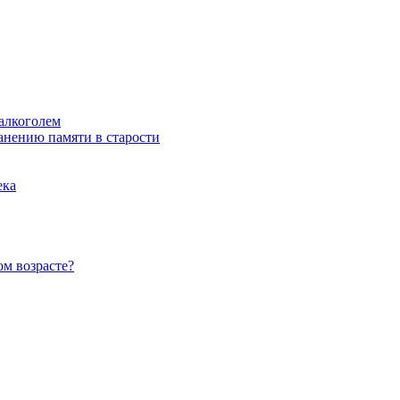
 алкоголем
анению памяти в старости
ека
ом возрасте?