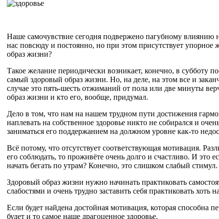
Наше самочувствие сегодня подвержено пагубному влиянию н
нас повсюду и постоянно, но при этом присутствует упорное 
образ жизни?
Такое желание периодически возникает, конечно, в субботу п
самый здоровый образ жизни. Но, на деле, на этом все и зака
случае это пять-шесть отжиманий от пола или две минуты верч
образ жизни и кто его, вообще, придумал.
Дело в том, что нам на нашем трудном пути достижения гармон
наплевать на собственное здоровье никто не собирался и очень
заниматься его поддержанием на должном уровне как-то недос
Всё потому, что отсутствует соответствующая мотивация. Раз
его соблюдать, то проживёте очень долго и счастливо. И это 
начать бегать по утрам? Конечно, это слишком слабый стимул.
Здоровый образ жизни нужно начинать практиковать самостоят
слабостями и очень трудно заставить себя практиковать хоть н
Если будет найдена достойная мотивация, которая способна пер
будет и то самое наше драгоценное здоровье.