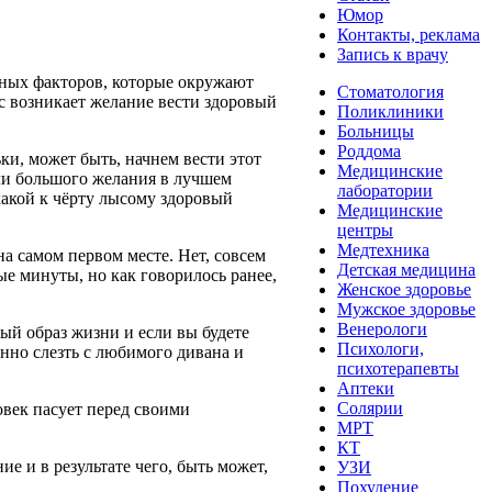
Юмор
Контакты, реклама
Запись к врачу
ных факторов, которые окружают
Стоматология
с возникает желание вести здоровый
Поликлиники
Больницы
Роддома
ки, может быть, начнем вести этот
Медицинские
или большого желания в лучшем
лаборатории
какой к чёрту лысому здоровый
Медицинские
центры
Медтехника
на самом первом месте. Нет, совсем
Детская медицина
ые минуты, но как говорилось ранее,
Женское здоровье
Мужское здоровье
Венерологи
ый образ жизни и если вы будете
Психологи,
енно слезть с любимого дивана и
психотерапевты
Аптеки
Солярии
овек пасует перед своими
МРТ
КТ
е и в результате чего, быть может,
УЗИ
Похудение