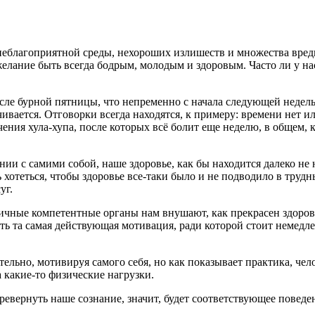
еблагоприятной среды, нехороших излишеств и множества вред
желание быть всегда бодрым, молодым и здоровым. Часто ли у на
осле бурной пятницы, что непременно с начала следующей недель
нчивается. Отговорки всегда находятся, к примеру: времени нет 
ения хула-хупа, после которых всё болит еще неделю, в общем, 
ии с самими собой, наше здоровье, как бы находится далеко не 
 хотеться, чтобы здоровье все-таки было и не подводило в трудн
уг.
личные компетентные органы нам внушают, как прекрасен здоров
есть та самая действующая мотивация, ради которой стоит немедл
ельно, мотивируя самого себя, но как показывает практика, чел
а какие-то физические нагрузки.
евернуть наше сознание, значит, будет соответствующее поведени