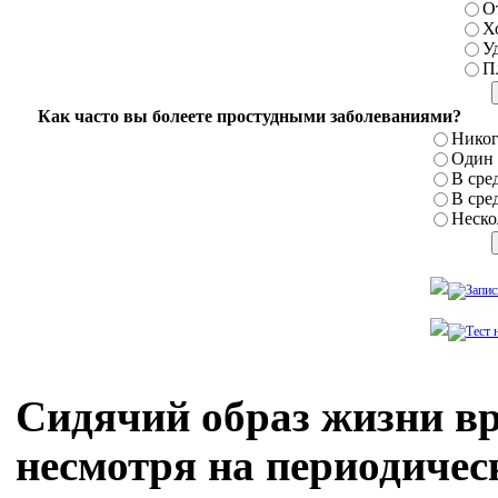
О
Х
У
П
Как часто вы болеете простудными заболеваниями?
Никог
Один р
В сред
В сред
Нескол
Сидячий образ жизни вр
несмотря на периодиче