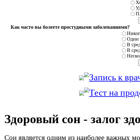
Х
У
П
Как часто вы болеете простудными заболеваниями?
Никог
Один р
В сред
В сред
Нескол
Здоровый сон - залог зд
Сон является одним из наиболее важных м