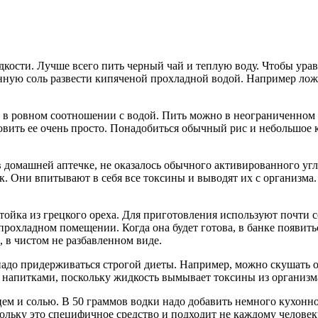
дкости. Лучше всего пить черный чай и теплую воду. Чтобы ура
нную соль развести кипяченой прохладной водой. Например лож
й в ровном соотношении с водой. Пить можно в неограниченном
товить ее очень просто. Понадобиться обычный рис и небольшое 
 домашней аптечке, не оказалось обычного активированного угл
ок. Они впитывают в себя все токсины и выводят их с организма
тойка из грецкого ореха. Для приготовления используют почти с
прохладном помещении. Когда она будет готова, в банке появить
, в чистом не разбавленном виде.
 надо придерживаться строгой диеты. Например, можно скушать 
ь напитками, поскольку жидкость вымывает токсины из организм
цем и солью. В 50 граммов водки надо добавить немного кухон
ольку это специфичное средство и подходит не каждому человек