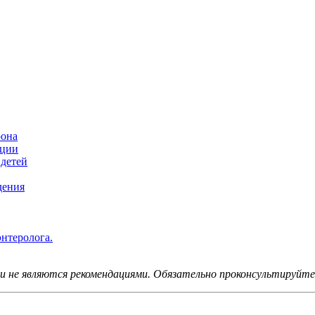
рона
кции
 детей
дения
энтеролога.
не являются рекомендациями. Обязательно проконсультируйтес