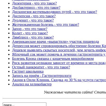
Дизентерия - что это такое?
Дисбактериоз - что это такое?
Дискинезия желчевыводящих путей - что это такое?
Диспепсия - что это такое?
Дуоденит - что это такое?
Желчнокаменная болезнь - что это такое?
Запор - что это такое?
Колит - что это такое?
Лямблиоз - что это такое?
Американские врачи «вырастили» участок пищевода
Депрессия может спровоцировать обострение болезни К
Дешевле выявлять скрытых носителей, чем лечить инфе
Яблочный сок может помочь в лечении гастроэнтерита у
Болезнь Крона связана с кишечным микробиомом
Риск развития целиакии зависит от времени и места рож
Острый панкреатит - что это такое?
Гастрит школьника
Запись на приём - Гастроэнтерологи
Акция в Онли Клиник. Скидка до 30 % на услуги гастро
Анализ на хеликобактер
Уважаемые читатели сайта! Статьи 