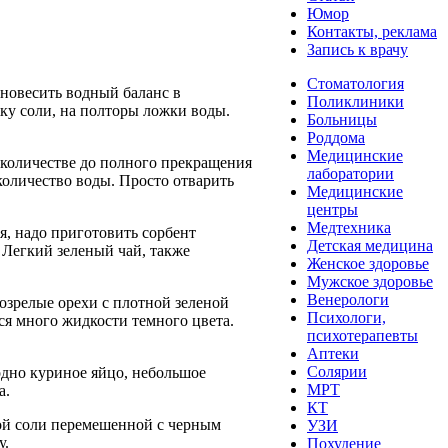
Юмор
Контакты, реклама
Запись к врачу
Стоматология
вновесить водный баланс в
Поликлиники
ку соли, на полторы ложки воды.
Больницы
Роддома
Медицинские
 количестве до полного прекращения
лаборатории
количество воды. Просто отварить
Медицинские
центры
Медтехника
я, надо приготовить сорбент
Детская медицина
. Легкий зеленый чай, также
Женское здоровье
Мужское здоровье
Венерологи
озрелые орехи с плотной зеленой
Психологи,
ся много жидкости темного цвета.
психотерапевты
Аптеки
Солярии
одно куриное яйцо, небольшое
МРТ
а.
КТ
ной соли перемешенной с черным
УЗИ
у.
Похудение