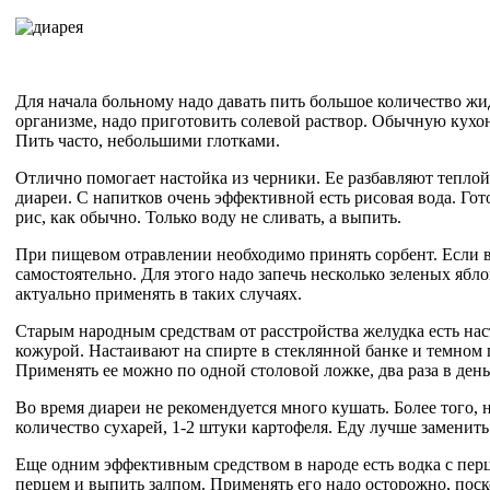
Для начала больному надо давать пить большое количество жи
организме, надо приготовить солевой раствор. Обычную кухо
Пить часто, небольшими глотками.
Отлично помогает настойка из черники. Ее разбавляют тепло
диареи. С напитков очень эффективной есть рисовая вода. Го
рис, как обычно. Только воду не сливать, а выпить.
При пищевом отравлении необходимо принять сорбент. Если в
самостоятельно. Для этого надо запечь несколько зеленых ябл
актуально применять в таких случаях.
Старым народным средствам от расстройства желудка есть нас
кожурой. Настаивают на спирте в стеклянной банке и темном 
Применять ее можно по одной столовой ложке, два раза в день
Во время диареи не рекомендуется много кушать. Более того,
количество сухарей, 1-2 штуки картофеля. Еду лучше заменит
Еще одним эффективным средством в народе есть водка с пер
перцем и выпить залпом. Применять его надо осторожно, поск