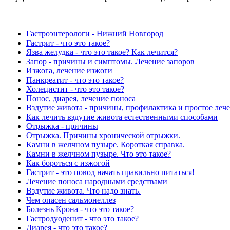
Гастроэнтерологи - Нижний Новгород
Гастрит - что это такое?
Язва желудка - что это такое? Как лечится?
Запор - причины и симптомы. Лечение запоров
Изжога, лечение изжоги
Панкреатит - что это такое?
Холецистит - что это такое?
Понос, диарея, лечение поноса
Вздутие живота - причины, профилактика и простое леч
Как лечить вздутие живота естественными способами
Отрыжка - причины
Отрыжка. Причины хронической отрыжки.
Камни в желчном пузыре. Короткая справка.
Камни в желчном пузыре. Что это такое?
Как бороться с изжогой
Гастрит - это повод начать правильно питаться!
Лечение поноса народными средствами
Вздутие живота. Что надо знать.
Чем опасен сальмонеллез
Болезнь Крона - что это такое?
Гастродуоденит - что это такое?
Диарея - что это такое?