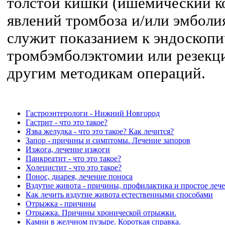
толстой кишки (ишемический ко
явлений тромбоза и/или эмбол
служит показанием к эндоскопи
тромбэмболэктомии или резекц
другим методикам операций.
Гастроэнтерологи - Нижний Новгород
Гастрит - что это такое?
Язва желудка - что это такое? Как лечится?
Запор - причины и симптомы. Лечение запоров
Изжога, лечение изжоги
Панкреатит - что это такое?
Холецистит - что это такое?
Понос, диарея, лечение поноса
Вздутие живота - причины, профилактика и простое леч
Как лечить вздутие живота естественными способами
Отрыжка - причины
Отрыжка. Причины хронической отрыжки.
Камни в желчном пузыре. Короткая справка.