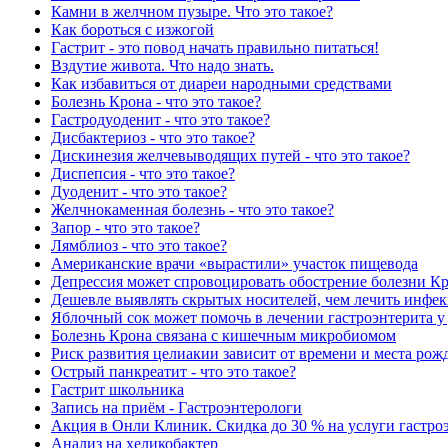
Камни в желчном пузыре. Что это такое?
Как бороться с изжогой
Гастрит - это повод начать правильно питаться!
Вздутие живота. Что надо знать.
Как избавиться от диареи народными средствами
Болезнь Крона - что это такое?
Гастродуоденит - что это такое?
Дисбактериоз - что это такое?
Дискинезия желчевыводящих путей - что это такое?
Диспепсия - что это такое?
Дуоденит - что это такое?
Желчнокаменная болезнь - что это такое?
Запор - что это такое?
Лямблиоз - что это такое?
Американские врачи «вырастили» участок пищевода
Депрессия может спровоцировать обострение болезни К
Дешевле выявлять скрытых носителей, чем лечить инфе
Яблочный сок может помочь в лечении гастроэнтерита у
Болезнь Крона связана с кишечным микробиомом
Риск развития целиакии зависит от времени и места рож
Острый панкреатит - что это такое?
Гастрит школьника
Запись на приём - Гастроэнтерологи
Акция в Онли Клиник. Скидка до 30 % на услуги гастро
Анализ на хеликобактер