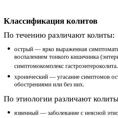
Классификация колитов
По течению различают колиты:
острый — ярко выраженная симптомати
воспалением тонкого кишечника (энтерит
симптомокомплекс гастроэнтероколита.
хронический — угасание симптомов ост
обострениями или без них.
По этиологии различают колиты
язвенный — заболевание с неясной этио