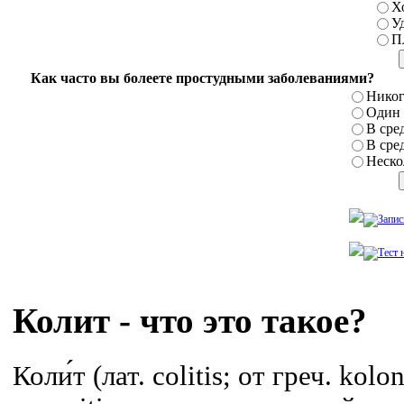
Х
У
П
Как часто вы болеете простудными заболеваниями?
Никог
Один р
В сред
В сред
Нескол
Колит - что это такое?
Коли́т (лат. colitis; от греч. ko