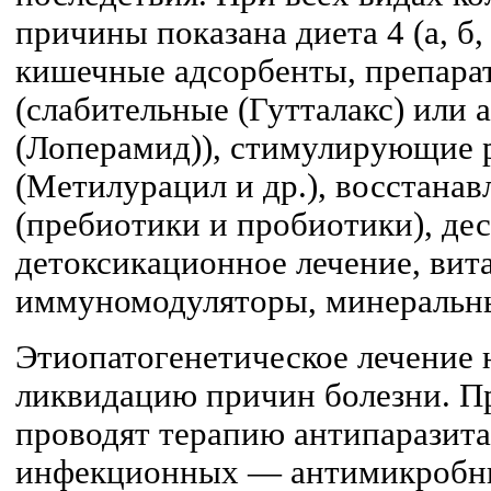
причины показана диета 4 (а, б,
кишечные адсорбенты, препара
(слабительные (Гутталакс) или
(Лоперамид)), стимулирующие 
(Метилурацил и др.), восстан
(пребиотики и пробиотики), д
детоксикационное лечение, вит
иммуномодуляторы, минеральн
Этиопатогенетическое лечение 
ликвидацию причин болезни. П
проводят терапию антипаразит
инфекционных — антимикробн