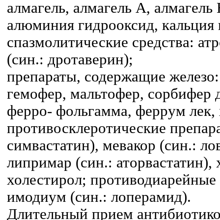
алмагель, алмагель А, алмагель
алюминия гидрооксид, кальция 
спазмолитические средства: ат
(син.: дротаверин);
препараты, содержащие железо:
гемофер, мальтофер, сорбифер 
ферро- фольгамма, феррум лек,
противосклеротические препарат
симвастатин), мевакор (син.: ло
липримар (син.: аторвастатин),
холестирол; противодиарейные 
имодиум (син.: лоперамид).
Длительный прием антибиотико