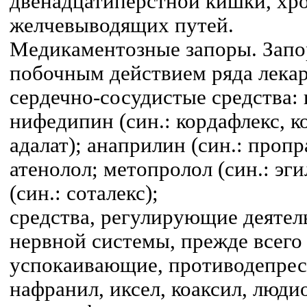
двенадцатиперстной кишки, хр
желчевыводящих путей.
Медикаментозные запоры. Запо
побочным действием ряда лекар
сердечно-сосудистые средства: 
нифедипин (син.: кордафлекс, к
адалат); анаприлин (син.: пропр
атенолол; метопролол (син.: эги
(син.: соталекс);
средства, регулирующие деятел
нервной системы, прежде всего
успокаивающие, противодепрес
нафранил, иксел, коаксил, люд