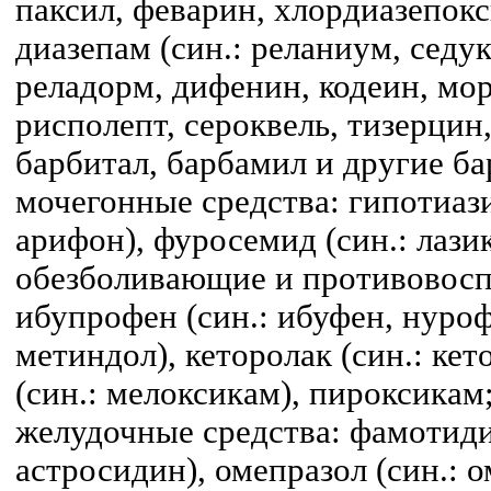
паксил, феварин, хлордиазепокси
диазепам (син.: реланиум, седук
реладорм, дифенин, кодеин, мо
рисполепт, сероквель, тизерцин
барбитал, барбамил и другие б
мочегонные средства: гипотиази
арифон), фуросемид (син.: лазик
обезболивающие и противовосп
ибупрофен (син.: ибуфен, нуроф
метиндол), кеторолак (син.: кет
(син.: мелоксикам), пироксикам
желудочные средства: фамотидин
астросидин), омепразол (син.: ом