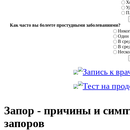
Х
У
П
Как часто вы болеете простудными заболеваниями?
Никог
Один р
В сред
В сред
Нескол
Запор - причины и сим
запоров