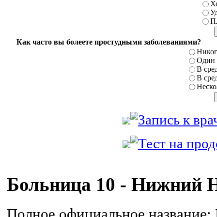
Х
У
П
Как часто вы болеете простудными заболеваниями?
Никог
Один р
В сред
В сред
Нескол
Больница 10 - Нижний 
Полное официальное название: