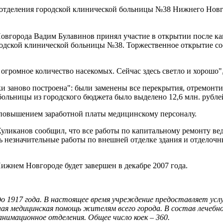
 отделения городской клинической больницы №38 Нижнего Новг
вгорода Вадим Булавинов принял участие в открытии после ка
родской клинической больницы №38. Торжественное открытие сос
 огромное количество насекомых. Сейчас здесь светло и хорошо", 
ски заново построена": были заменены все перекрытия, отремонт
льницы из городского бюджета было выделено 12,6 млн. рублей, 
с повышением заработной платы медицинскому персоналу.
ликанов сообщил, что все работы по капитальному ремонту веду
ись незначительные работы по внешней отделке здания и отделоч
жнем Новгороде будет завершен в декабре 2007 года.
до 1917 года. В настоящее время учреждение предоставляет ус
я медицинская помощь жителям всего города. В состав лечебн
анимационное отделения. Общее число коек – 360.