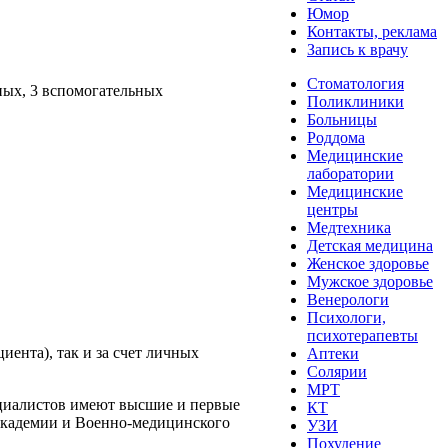
Юмор
Контакты, реклама
Запись к врачу
Стоматология
ных, 3 вспомогательных
Поликлиники
Больницы
Роддома
Медицинские
лаборатории
Медицинские
центры
Медтехника
Детская медицина
Женское здоровье
Мужское здоровье
Венерологи
Психологи,
психотерапевты
иента), так и за счет личных
Аптеки
Солярии
МРТ
ециалистов имеют высшие и первые
КТ
академии и Военно-медицинского
УЗИ
Похудение