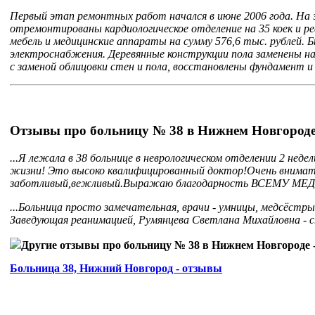
Первый этап ремонтных работ начался в июне 2006 года. На эт
отремонтированы кардиологическое отделение на 35 коек и ре
мебель и медицинские аппараты на сумму 576,6 тыс. рублей. 
электроснабжения. Деревянные конструкции пола заменены на
с заменой облицовки стен и пола, восстановлены фундамент и
Отзывы про больницу № 38 в Нижнем Новгород
...Я лежала в 38 больнице в неврологическом отделении 2 не
жизни! Это высоко квалифицированный доктор!Очень внимате
заботливый,вежливый.Выражаю благодарность ВСЕМУ МЕД
...Больница просто замечательная, врачи - умницы, медсёст
Заведующая реанимацией, Румянцева Светлана Михайловна - сп
Другие отзывы про больницу № 38 в Нижнем Новгороде - 
Больница 38, Нижний Новгород - отзывы