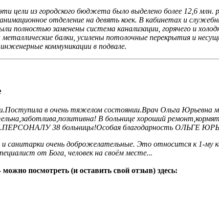
и цели из городского бюджета было выделено более 12,6 млн. ру
анимационное отделение на девять коек. В кабинетах и служебн
Были полностью заменены система канализации, горячего и холо
 металлические балки, усилены потолочные перекрытия и несущ
 инженерные коммуникации в подвале.
е
дели.Поступила в очень тяжелом состоянии.Врач Ольга Юрьевна 
льна,заботлива,позитивна! В больнице хороший ремонт,кормят
.ПЕРСОНАЛУ 38 больницы!Особая благодарность ОЛЬГЕ ЮРЬ
ры и санитарки очень доброжелательные. Это относится к 1-му 
ециалист от Бога, человек на своём месте...
можно посмотреть (и оставить свой отзыв) здесь: