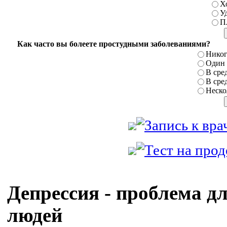
Х
У
П
Как часто вы болеете простудными заболеваниями?
Никог
Один р
В сред
В сред
Нескол
Депрессия - проблема д
людей