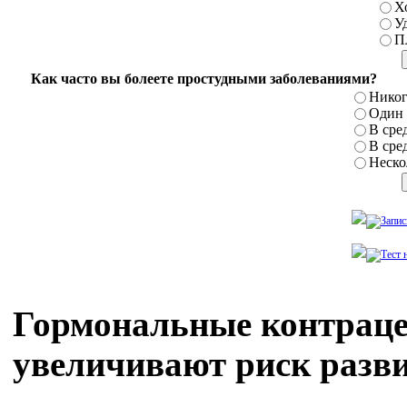
Х
У
П
Как часто вы болеете простудными заболеваниями?
Никог
Один р
В сред
В сред
Нескол
Гормональные контрац
увеличивают риск разви